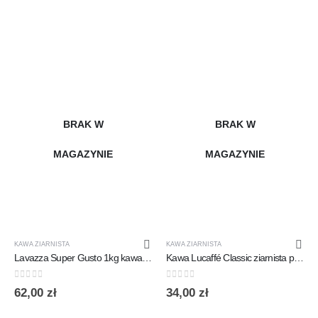
BRAK W
BRAK W
MAGAZYNIE
MAGAZYNIE
KAWA ZIARNISTA
KAWA ZIARNISTA
Lavazza Super Gusto 1kg kawa ziarnista
Kawa Lucaffé Classic ziarnista puszka 250g
0
out of 5
0
out of 5
62,00
zł
34,00
zł