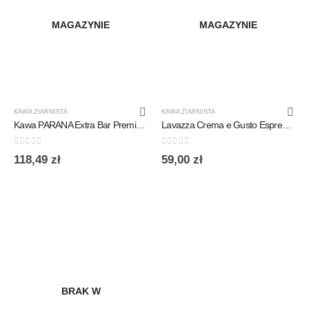
MAGAZYNIE
MAGAZYNIE
KAWA ZIARNISTA
KAWA ZIARNISTA
Kawa PARANA Extra Bar Premium 1kg
Lavazza Crema e Gusto Espresso Classico 1kg ziarnista
0
out of 5
0
out of 5
118,49
zł
59,00
zł
BRAK W