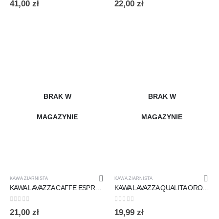
41,00
zł
22,00
zł
BRAK W
BRAK W
MAGAZYNIE
MAGAZYNIE
KAWA ZIARNISTA
KAWA ZIARNISTA
KAWA LAVAZZA CAFFE ESPRESSO ITALIANO CLASSICO 250G ZIARNISTA
KAWA LAVAZZA QUALITA ORO 250G ZIARNISTA
0
out of 5
0
out of 5
21,00
zł
19,99
zł