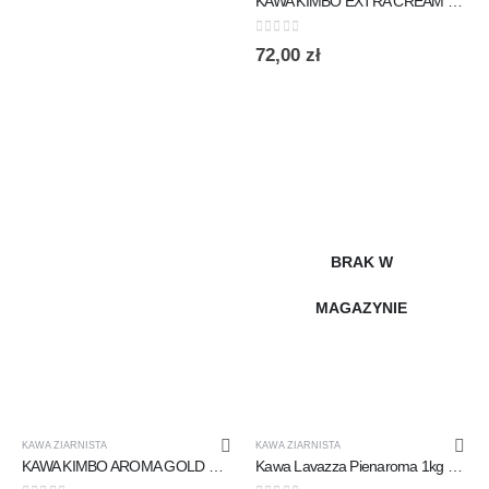
KAWA KIMBO EXTRA CREAM ESPRESSO DOLCE BAR ZIARNISTA 1KG
0
out of 5
72,00
zł
BRAK W
MAGAZYNIE
KAWA ZIARNISTA
KAWA ZIARNISTA
KAWA KIMBO AROMA GOLD MIELONA 250G
Kawa Lavazza Pienaroma 1kg ziarnista