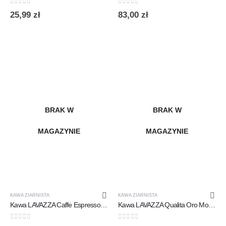
0
out of 5
0
out of 5
25,99
zł
83,00
zł
BRAK W
BRAK W
MAGAZYNIE
MAGAZYNIE
KAWA ZIARNISTA
KAWA ZIARNISTA
Kawa LAVAZZA Caffe Espresso Italiano Classico 500G ZIARNISTA
Kawa LAVAZZA Qualita Oro Mountain Grown 250g ziarnista
0
out of 5
0
out of 5