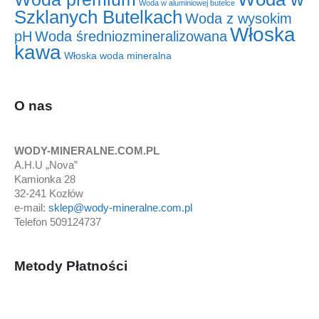
Woda w aluminiowej butelce
Szklanych Butelkach
Woda z wysokim
Włoska
pH
Woda średniozmineralizowana
kawa
Włoska woda mineralna
O nas
WODY-MINERALNE.COM.PL
A.H.U „Nova”
Kamionka 28
32-241 Kozłów
e-mail:
sklep@wody-mineralne.com.pl
Telefon 509124737
Metody Płatności