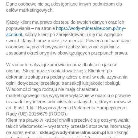
Dane osobowe nie są udostępniane innym podmiotom dla
celów marketingowych.
Każdy klient ma prawo dostępu do swoich danych oraz ich
poprawiania – na stronie
https://wody-mineralne.com.pl/my-
account
, każdy klient po zarejestrowaniu się ma wgląd do
swoich danych oraz może je zmieniać. Powierzone nam dane
osobowe są przechowywane i zabezpieczone zgodnie z
zasadami określonymi w obowiązujących przepisach prawa.
W ramach realizacji zamówienia oraz dbałości o jakość
obsługi, Sklep może skontaktować się z Klientem po
dokonaniu zakupu na podany adres e-mail w celu uzyskania
opinii dotyczącej przebiegu transakcji lub jakości obsługi.
Wiadomości tego rodzaju nie mają charakteru
marketingowego i są wysyłane wyłącznie w oparciu o prawnie
uzasadniony interes administratora danych, o którym mowa w
art. 6 ust. 1 lit. f Rozporządzenia Parlamentu Europejskiego i
Rady (UE) 2016/679 (RODO).
Klient ma prawo w każdej chwili sprzeciwić się otrzymywaniu
takich wiadomości – wystarczy przesłać stosowną informację
na adres e-mail:
sklep@wody-mineralne.com.pl
lub kliknąć