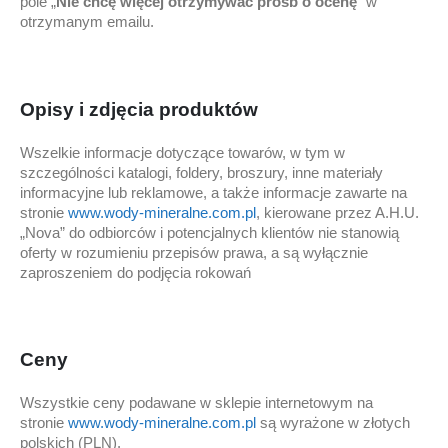
pole „
Nie chcę więcej otrzymywać próśb o ocenę
” w
otrzymanym emailu.
Opisy i zdjęcia produktów
Wszelkie informacje dotyczące towarów, w tym w
szczególności katalogi, foldery, broszury, inne materiały
informacyjne lub reklamowe, a także informacje zawarte na
stronie
www.wody-mineralne.com.pl
, kierowane przez A.H.U.
„Nova” do odbiorców i potencjalnych klientów nie stanowią
oferty w rozumieniu przepisów prawa, a są wyłącznie
zaproszeniem do podjęcia rokowań
Ceny
Wszystkie ceny podawane w sklepie internetowym na
stronie
www.wody-mineralne.com.pl
są wyrażone w złotych
polskich (PLN).