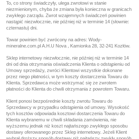
To, co strony świadczyły, ulega zwrotowi w stanie
niezmienionym, chyba że zmiana była konieczna w granicach
zwykłego zarządu. Zwrot wzajemnych świadczeń powinien
nastąpić niezwłocznie, nie później niż w terminie 14 (słownie:
czternastu) dni.
Towar powinien być zwrócony na adres: Wody-
mineralne.com.pl A.H.U Nova , Kamionka 28, 32-241 Kozłów.
Sklep internetowy niezwłocznie, nie później niż w terminie 14
dni od dnia otrzymania oświadczenia Klienta o odstąpieniu od
Umowy sprzedaży, zwróci Klientowi wszystkie dokonane
przez niego płatności, w tym koszty dostarczenia Towaru do
Klienta. Sprzedawca może wstrzymać się ze zwrotem
płatności do Klienta do chwili otrzymania z powrotem Towaru.
Klient ponosi bezpośrednie koszty zwrotu Towaru do
Sprzedawcy w przypadku odstąpienia od umowy. Wysokość
tych kosztów odpowiada kosztowi dostarczenia Towaru do
Klienta wybranemu w chwili składania zamówienia, nie
wyższemu jednak niż koszt najtańszego zwykłego sposobu
dostawy oferowanego przez Sklep internetowy. Jeżeli Klient
wybrał droższy sposób dostawy niż najtańszy zwykły sposób