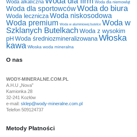
Woda dla firm
Woda alkaliczna
Woda dla niemowląt
Woda do biura
Woda dla sportowców
Woda niskosodowa
Woda lecznicza
Woda w
Woda premium
Woda w aluminiowej butelce
Szklanych Butelkach
Woda z wysokim
Włoska
pH
Woda średniozmineralizowana
kawa
Włoska woda mineralna
O nas
WODY-MINERALNE.COM.PL
A.H.U „Nova”
Kamionka 28
32-241 Kozłów
e-mail:
sklep@wody-mineralne.com.pl
Telefon 509124737
Metody Płatności