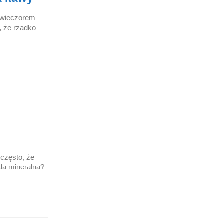
e wieczorem
, że rzadko
często, że
da mineralna?