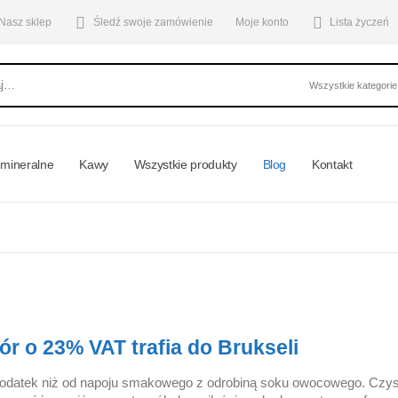
Nasz sklep
Śledź swoje zamówienie
Moje konto
Lista życzeń
mineralne
Kawy
Wszystkie produkty
Blog
Kontakt
r o 23% VAT trafia do Brukseli
y podatek niż od napoju smakowego z odrobiną soku owocowego. Czys