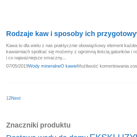
Rodzaje kaw i sposoby ich przygotow
Kawa to dla wielu z nas praktycznie obowiązkowy element każde
kawiarniach spotkać się możemy z ogromną ilością gatunków i ro
i co najważniejsze smaczny...
07/05/2019
Wody mineralne
O kawie
Możliwość komentowania
zos
1
2
Next
Znaczniki produktu