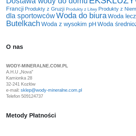
EKSKLUZY
Dostawa wody do domu
Francji
Produkty z Niem
Produkty z Gruzji
Produkty z Litwy
Woda do biura
dla sportowców
Woda lecz
Butelkach
Woda z wysokim pH
Woda średnio
O nas
WODY-MINERALNE.COM.PL
A.H.U „Nova”
Kamionka 28
32-241 Kozłów
e-mail:
sklep@wody-mineralne.com.pl
Telefon 509124737
Metody Płatności