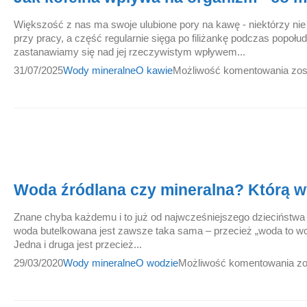
Większość z nas ma swoje ulubione pory na kawę - niektórzy nie
przy pracy, a część regularnie sięga po filiżankę podczas popoł
zastanawiamy się nad jej rzeczywistym wpływem...
31/07/2025
Wody mineralne
O kawie
Możliwość komentowania
zos
Woda źródlana czy mineralna? Którą w
Znane chyba każdemu i to już od najwcześniejszego dzieciństwa
woda butelkowana jest zawsze taka sama – przecież „woda to 
Jedna i druga jest przecież...
29/03/2020
Wody mineralne
O wodzie
Możliwość komentowania
zo