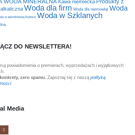
A WODA MINERALNA
Produkty z
Kawa niemiecka
Woda dla firm
Woda
alkaliczna
Woda dla niemowląt
Woda w Szklanych
a w aluminiowej butelce
lna
ĄCZ DO NEWSLETTERA!
muj powiadomienia o premierach, wyprzedażach i wyjątkowych
ch.
 konkrety, zero spamu.
Zapoznaj się z naszą
polityką
tności
al Media