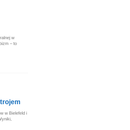
ralnej w
bizm – to
trojem
 w Bielefeld i
yniki,