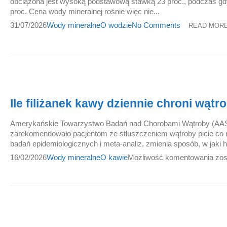
obciążona jest wysoką podstawową stawką 23 proc., podczas gdy 
proc. Cena wody mineralnej rośnie więc nie...
31/07/2026
Wody mineralne
O wodzie
No Comments
READ MORE
Ile filiżanek kawy dziennie chroni wąt
Amerykańskie Towarzystwo Badań nad Chorobami Wątroby (AAS
zarekomendowało pacjentom ze stłuszczeniem wątroby picie co na
badań epidemiologicznych i meta-analiz, zmienia sposób, w jaki h
16/02/2026
Wody mineralne
O kawie
Możliwość komentowania
zos