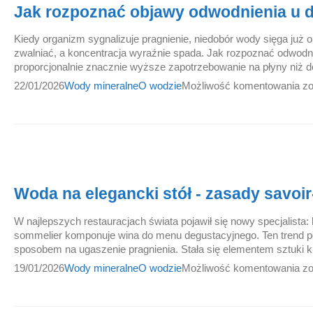
Jak rozpoznać objawy odwodnienia u dz
Kiedy organizm sygnalizuje pragnienie, niedobór wody sięga już 
zwalniać, a koncentracja wyraźnie spada. Jak rozpoznać odwodn
proporcjonalnie znacznie wyższe zapotrzebowanie na płyny niż dor
22/01/2026
Wody mineralne
O wodzie
Możliwość komentowania
zo
Woda na elegancki stół - zasady savoi
W najlepszych restauracjach świata pojawił się nowy specjalista
sommelier komponuje wina do menu degustacyjnego. Ten trend po
sposobem na ugaszenie pragnienia. Stała się elementem sztuki ku
19/01/2026
Wody mineralne
O wodzie
Możliwość komentowania
zo