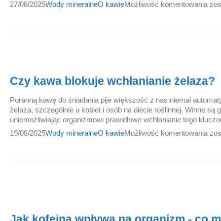
27/08/2025
Wody mineralne
O kawie
Możliwość komentowania
zos
Czy kawa blokuje wchłanianie żelaza?
Poranną kawę do śniadania pije większość z nas niemal automat
żelaza, szczególnie u kobiet i osób na diecie roślinnej. Winne są 
uniemożliwiając organizmowi prawidłowe wchłanianie tego kluczo
19/08/2025
Wody mineralne
O kawie
Możliwość komentowania
zos
Jak kofeina wpływa na organizm - co 