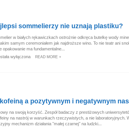
epsi sommelierzy nie uznają plastiku?
elier w białych rękawiczkach ostrożnie odkręca butelkę wody mine
z takim samym ceremoniałem jak najdroższe wino. To nie teatr ani sno
że opakowanie ma fundamentalne...
stała wyłączona
READ MORE +
 kofeiną a pozytywnym i negatywnym nas
owy na swoją korzyść. Zespół badaczy z prestiżowych uniwersytetów
einy na nastrój w warunkach rzeczywistych, a nie laboratoryjnych. W
zyjny mechanizm działania "małej czarnej" na ludzki...