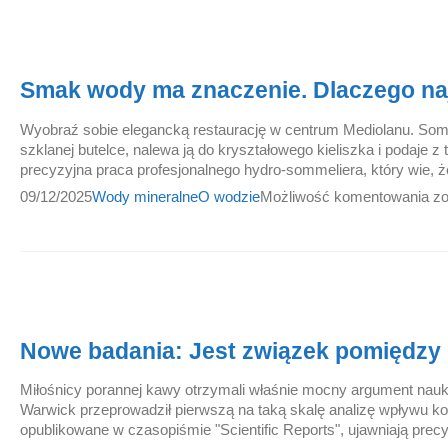
Smak wody ma znaczenie. Dlaczego najl
Wyobraź sobie elegancką restaurację w centrum Mediolanu. Somm
szklanej butelce, nalewa ją do kryształowego kieliszka i podaje 
precyzyjna praca profesjonalnego hydro-sommeliera, który wie, 
09/12/2025
Wody mineralne
O wodzie
Możliwość komentowania
zo
Nowe badania: Jest związek pomiędzy
Miłośnicy porannej kawy otrzymali właśnie mocny argument nauk
Warwick przeprowadził pierwszą na taką skalę analizę wpływu kof
opublikowane w czasopiśmie "Scientific Reports", ujawniają precy