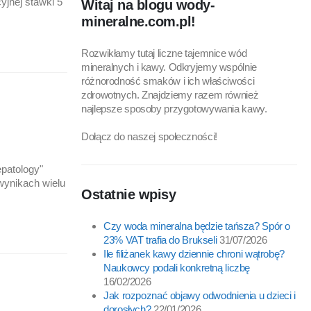
yjnej stawki 5
Witaj na blogu wody-
mineralne.com.pl!
Rozwikłamy tutaj liczne tajemnice wód
mineralnych i kawy. Odkryjemy wspólnie
różnorodność smaków i ich właściwości
zdrowotnych. Znajdziemy razem również
najlepsze sposoby przygotowywania kawy.
Dołącz do naszej społeczności!
patology"
wynikach wielu
Ostatnie wpisy
Czy woda mineralna będzie tańsza? Spór o
23% VAT trafia do Brukseli
31/07/2026
Ile filiżanek kawy dziennie chroni wątrobę?
Naukowcy podali konkretną liczbę
16/02/2026
Jak rozpoznać objawy odwodnienia u dzieci i
dorosłych?
22/01/2026