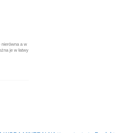
e nierówna a w
żna je w łatwy