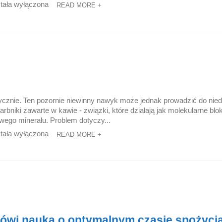
tała wyłączona
READ MORE +
ycznie. Ten pozornie niewinny nawyk może jednak prowadzić do nie
garbniki zawarte w kawie - związki, które działają jak molekularne blo
wego minerału. Problem dotyczy...
tała wyłączona
READ MORE +
mówi nauka o optymalnym czasie spożyci