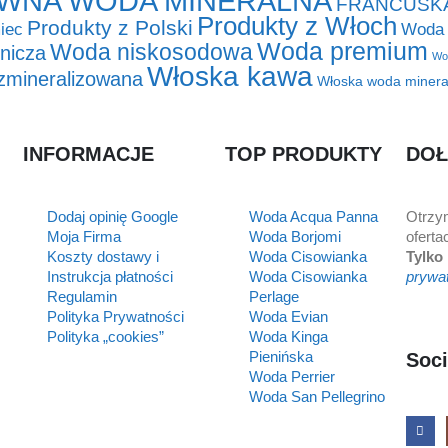
WNA WODA MINERALNA
FRANCUSK
Produkty z Włoch
Produkty z Polski
iec
Woda 
Woda premium
Woda niskosodowa
nicza
Wod
Włoska kawa
zmineralizowana
Włoska woda minera
INFORMACJE
TOP PRODUKTY
DOŁ
Dodaj opinię Google
Woda Acqua Panna
Otrzy
Moja Firma
Woda Borjomi
oferta
Koszty dostawy i
Woda Cisowianka
Tylko
Instrukcja płatności
Woda Cisowianka
prywa
Regulamin
Perlage
Polityka Prywatności
Woda Evian
Polityka „cookies”
Woda Kinga
Pienińska
Soci
Woda Perrier
Woda San Pellegrino