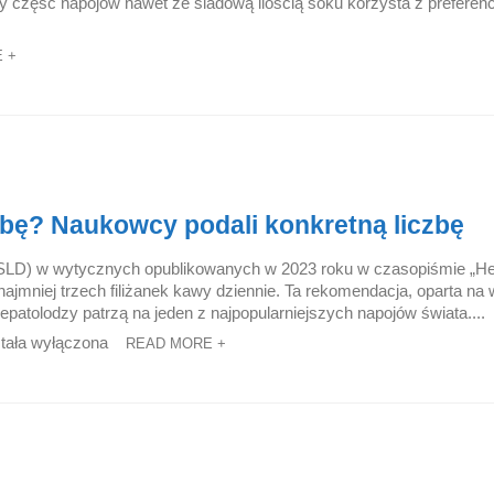
część napojów nawet ze śladową ilością soku korzysta z preferenc
 +
robę? Naukowcy podali konkretną liczbę
LD) w wytycznych opublikowanych w 2023 roku w czasopiśmie „He
jmniej trzech filiżanek kawy dziennie. Ta rekomendacja, oparta na 
epatolodzy patrzą na jeden z najpopularniejszych napojów świata....
tała wyłączona
READ MORE +