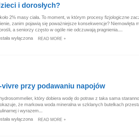
ieci i dorosłych?
około 2% masy ciała. To moment, w którym procesy fizjologiczne zac
ienie, zanim pojawią się poważniejsze konsekwencje? Niemowlęta 
ośli, a seniorzy często w ogóle nie odczuwają pragnienia....
stała wyłączona
READ MORE +
r-vivre przy podawaniu napojów
: hydrosommelier, który dobiera wodę do potraw z taka sama staranno
kazuje, że markowa woda mineralna w szklanych butelkach przesta
linarnej i wyrazem...
stała wyłączona
READ MORE +