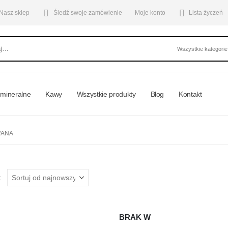
Nasz sklep
Śledź swoje zamówienie
Moje konto
Lista życzeń
mineralne
Kawy
Wszystkie produkty
Blog
Kontakt
WANA
:
BRAK W