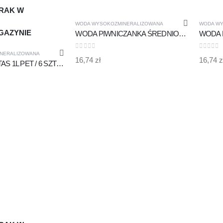
RAK W
MAGAZYNIE
WODA WYSOKOZMINERALIZOWANA
WODA WY
GAZYNIE
WODA PIWNICZANKA ŚREDNIONASYCONA CO2 0,33l SZKŁO /9 SZTUK WYSOKOZMINERALIZOWANA
NERALIZOWANA
0
out of 5
0
out of
16,74
zł
16,74
z
WODA VYTAUTAS 1L PET / 6 SZTUK - WYSOKOZMINERALIZOWANA