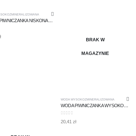
MAGAZYNIE
SOKOZMINERALIZOWANA
WODA PIWNICZANKA NISKONASYCONA CO2 0,33l SZKŁO /9 SZTUK WYSOKOZMINERALIZOWANA
 5
ł
BRAK W
MAGAZYNIE
WODA WYSOKOZMINERALIZOWANA
WODA PIWNICZANKA WYSOKONASYCONA CO2 0,7l SZKŁO /6 SZTUK WYSOKOZMINERALIZOWANA
0
out of 5
20,41
zł