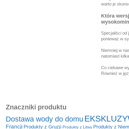
warto je skons
Która wers
wysokomin
Specjaliści od
ponieważ w syt
Niemniej w nas
natomiast kilka
Co ciekawe wy
Również w języ
Znaczniki produktu
EKSKLUZY
Dostawa wody do domu
Francji
Produkty z Niem
Produkty z Gruzji
Produkty z Litwy