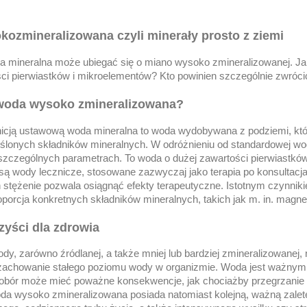
ozmineralizowana czyli minerały prosto z ziemi
a mineralna może ubiegać się o miano wysoko zmineralizowanej. Ja
ci pierwiastków i mikroelementów? Kto powinien szczególnie zwrócić
woda wysoko zmineralizowana?
nicją ustawową woda mineralna to woda wydobywana z podziemi, któr
ślonych składników mineralnych. W odróżnieniu od standardowej w
 szczególnych parametrach. To woda o dużej zawartości pierwiastków 
są wody lecznicze, stosowane zazwyczaj jako terapia po konsultacjac
h stężenie pozwala osiągnąć efekty terapeutyczne. Istotnym czynn
oporcja konkretnych składników mineralnych, takich jak m. in. magne
rzyści dla zdrowia
ody, zarówno źródlanej, a także mniej lub bardziej zmineralizowanej
 zachowanie stałego poziomu wody w organizmie. Woda jest ważny
iedobór może mieć poważne konsekwencje, jak chociażby przegrzanie
a wysoko zmineralizowana posiada natomiast kolejną, ważną zaletę –