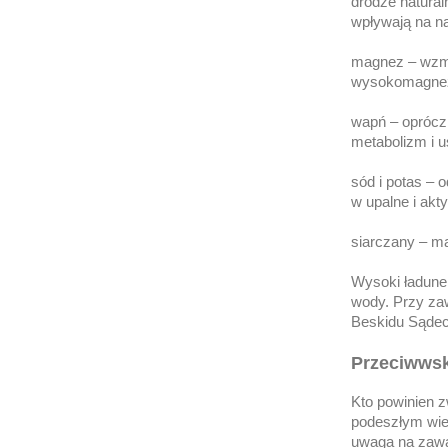
drodze natural
wpływają na na
magnez – wzmac
wysokomagnez
wapń – oprócz
metabolizm i u
sód i potas – 
w upalne i akt
siarczany – ma
Wysoki ładune
wody. Przy zaw
Beskidu Sądecki
Przeciwws
Kto powinien 
podeszłym wie
uwaga na zawar