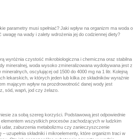
kie parametry musi spełniać? Jaki wpływ na organizm ma woda o
 uwagę na wady i zalety wdrożenia jej do codziennej diety?
ą wyróżnia czystość mikrobiologiczna i chemiczna oraz stabilna
ody mineralnej, woda wysoko zmineralizowana wydobywana jest z
mineralnych, oscylującej od 1500 do 4000 mg na 1 litr. Kolejną
h lekarskich, w których jeden lub kilka ze składników wyraźnie
ikiem mającym wpływ na prozdrowotność danej wody jest
z, sód, wapń, jod czy żelazo.
, niesie za sobą szereg korzyści. Podstawową jest odpowiednie
m elementem wszystkich procesów zachodzących w ludzkim
 i udar, zaburzenia metabolizmu czy zanieczyszczenie
 uzupełnia składniki i mikroelementy, które organizm traci w