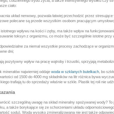
nego, codziennego trybu życia, a także intensywnego wysiłku czy s
sze ciało:
nia układ nerwowy, pozwala łatwiej przechodzić przez stresujące w
owe polecane są przede wszystkim osobom pracującym umysłowo,
 istotnego wpływu na kości i zęby, ma także wpływ na funkcjonowa
suwanie toksyn z organizmu, co może być szczególnie istotne przy 
odpowiedzialne za niemal wszystkie procesy zachodzące w organizmi
ywne dni;
ją pozytywny wpływ na pracę wątroby i trzustki, sprzyjają metabolizm
k minerałów najwierniej oddaje
woda w szklanych butelkach
, bo szkł
artości od 1500 do 4000 mg składników na litr różnica bywa wyczuw
ego trafiają tu do sprzedaży właśnie w szkle. Plastik tej roli nie udź
kazania
zwrócić szczególną uwagę na skład mineralny spożywanej wody? To 
ku, a także borykające się ze schorzeniami układu odpornościoweg
tość sodu). Woda wysoko zmineralizowana nie jest także odpowiedn