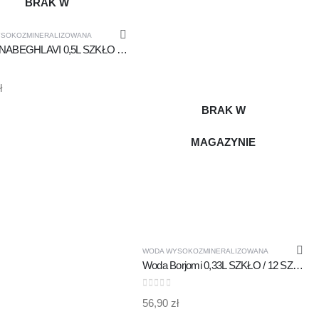
BRAK W
MAGAZYNIE
SOKOZMINERALIZOWANA
WODA NABEGHLAVI 0,5L SZKŁO / 12 SZTUK (OPAKOWANIE)
 5
ł
BRAK W
MAGAZYNIE
WODA WYSOKOZMINERALIZOWANA
Woda Borjomi 0,33L SZKŁO / 12 SZTUK (opakowanie)
0
out of 5
56,90
zł