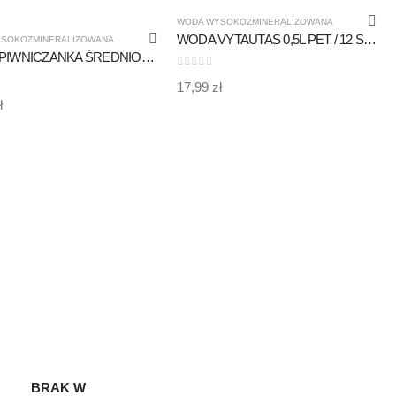
MAGAZYNIE
MAGAZYNIE
WODA WYSOKOZMINERALIZOWANA
WODA VYTAUTAS 0,5L PET / 12 SZTUK - WYSOKOZMINERALIZOWANA
SOKOZMINERALIZOWANA
WODA PIWNICZANKA ŚREDNIONASYCONA CO2 0,7l SZKŁO /6 SZTUK WYSOKOZMINERALIZOWANA
0
out of 5
17,99
zł
 5
ł
BRAK W