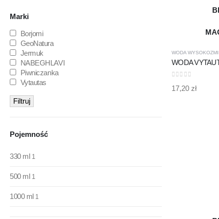
B
Marki
MA
Borjomi
GeoNatura
Jermuk
WODA WYSOKOZMI
NABEGHLAVI
Piwniczanka
Vytautas
0
out of 5
17,20
zł
Filtruj
Pojemność
330 ml
1
500 ml
1
1000 ml
1