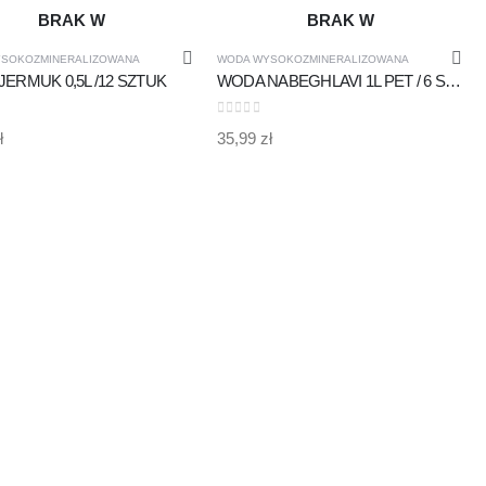
BRAK W
BRAK W
SOKOZMINERALIZOWANA
WODA WYSOKOZMINERALIZOWANA
MAGAZYNIE
MAGAZYNIE
ERMUK 0,5L /12 SZTUK
WODA NABEGHLAVI 1L PET / 6 SZTUK (OPAKOWANIE)
 5
0
out of 5
ł
35,99
zł