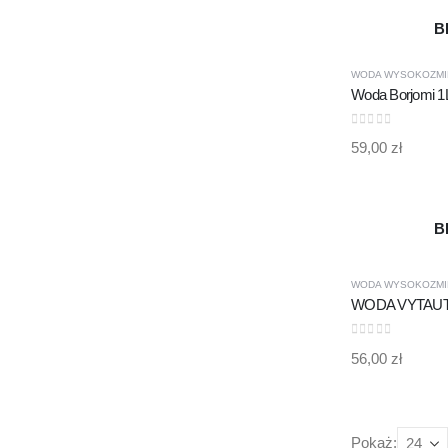
B
MA
WODA WYSOKOZMI
0
out of 5
59,00
zł
B
MA
WODA WYSOKOZMI
0
out of 5
56,00
zł
Pokaż: