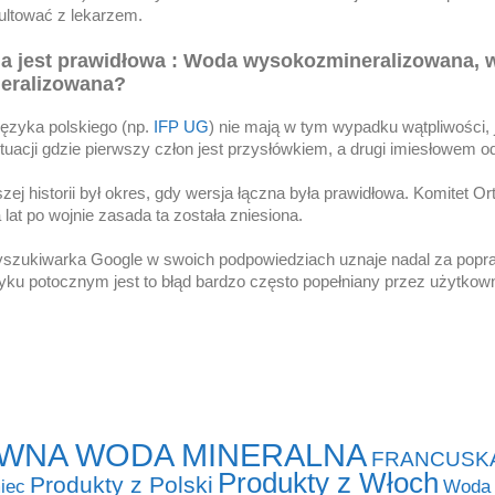
ultować z lekarzem.
ja jest prawidłowa : Woda wysokozmineralizowana, 
eralizowana?
 języka polskiego (np.
IFP UG
) nie mają w tym wypadku wątpliwości,
uacji gdzie pierwszy człon jest przysłówkiem, a drugi imiesłowem 
zej historii był okres, gdy wersja łączna była prawidłowa. Komitet Or
 lat po wojnie zasada ta została zniesiona.
szukiwarka Google w swoich podpowiedziach uznaje nadal za popra
ku potocznym jest to błąd bardzo często popełniany przez użytkown
WNA WODA MINERALNA
FRANCUSK
Produkty z Włoch
Produkty z Polski
iec
Woda 