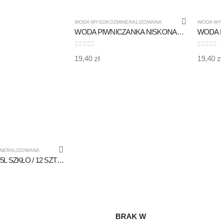
MAGAZYNIE
WODA WYSOKOZMINERALIZOWANA
WODA WY
WODA PIWNICZANKA NISKONASYCONA CO2 0,7l SZKŁO /6 SZTUK WYSOKOZMINERALIZOWANA
0
out of 5
0
out of
19,40
zł
19,40
z
NERALIZOWANA
Woda Borjomi 0,5L SZKŁO / 12 SZTUK (opakowanie)
BRAK W