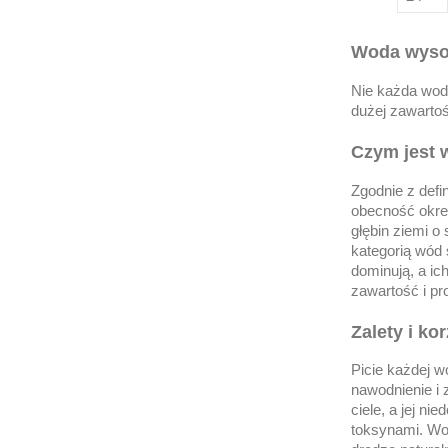
Woda wysok
Nie każda wod
dużej zawartoś
Czym jest 
Zgodnie z defi
obecność okre
głębin ziemi o
kategorią wód 
dominują, a ic
zawartość i pr
Zalety i ko
Picie każdej w
nawodnienie i
ciele, a jej n
toksynami. Wod