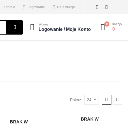
Kontakt
Logowanie
Rejestracja
0
Koszyk
Witamy
0
Logowanie / Moje Konto
Pokaż:
BRAK W
BRAK W