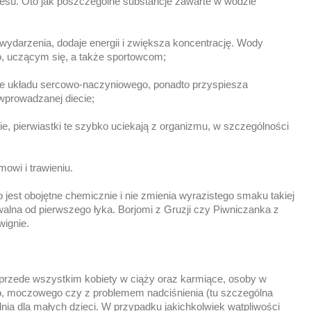
tresu. Oto jak poszczególne substancje zawarte w wodzie
ydarzenia, dodaje energii i zwiększa koncentrację. Wody
 uczącym się, a także sportowcom;
nie układu sercowo-naczyniowego, ponadto przyspiesza
wprowadzanej diecie;
e, pierwiastki te szybko uciekają z organizmu, w szczególności
owi i trawieniu.
o jest obojętne chemicznie i nie zmienia wyrazistego smaku takiej
alna od pierwszego łyka. Borjomi z Gruzji czy Piwniczanka z
wignie.
przede wszystkim kobiety w ciąży oraz karmiące, osoby w
o, moczowego czy z problemem nadciśnienia (tu szczególna
ia dla małych dzieci. W przypadku jakichkolwiek wątpliwości