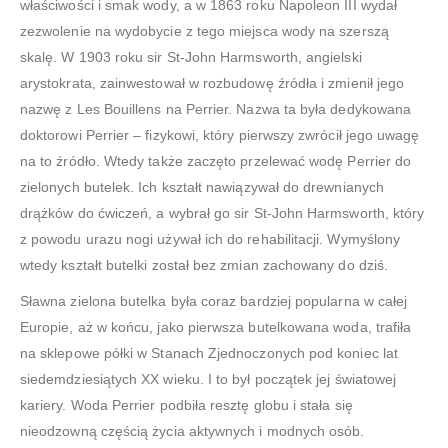
właściwości i smak wody, a w 1863 roku Napoleon III wydał
zezwolenie na wydobycie z tego miejsca wody na szerszą
skalę. W 1903 roku sir St-John Harmsworth, angielski
arystokrata, zainwestował w rozbudowę źródła i zmienił jego
nazwę z Les Bouillens na Perrier. Nazwa ta była dedykowana
doktorowi Perrier – fizykowi, który pierwszy zwrócił jego uwagę
na to źródło. Wtedy także zaczęto przelewać wodę Perrier do
zielonych butelek. Ich kształt nawiązywał do drewnianych
drążków do ćwiczeń, a wybrał go sir St-John Harmsworth, który
z powodu urazu nogi używał ich do rehabilitacji. Wymyślony
wtedy kształt butelki został bez zmian zachowany do dziś.
Sławna zielona butelka była coraz bardziej popularna w całej
Europie, aż w końcu, jako pierwsza butelkowana woda, trafiła
na sklepowe półki w Stanach Zjednoczonych pod koniec lat
siedemdziesiątych XX wieku. I to był początek jej światowej
kariery. Woda Perrier podbiła resztę globu i stała się
nieodzowną częścią życia aktywnych i modnych osób.