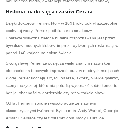
naturalnego źródła, gwarancja świeżości i dobrej zabawy.
Historia marki sięga czasów Cezara.
Dzięki doktorowi Perrier, który w 1891 roku odkrył szczególne
cechy tej wody, Perrier podbiła serca smakoszy.
Charakterystyczna zielona butelka rozpoznawana jest przez
bywalców modnych klubów, imprez i wytwornych restauracji w
ponad 140 krajach na całym świecie.
Swoją sławę Perrier zawdzięcza wielu znanym nazwiskom i
obecności na topowych imprezach oraz w modnych miejscach.
Wodę Perrier kochają artyści, pisarze, aktorzy, wielkie gwiazdy
sceny muzycznej, które nie potrafią wyobrazić sobie koncertu
bez jej obecności w garderobie czy też w trakcie show.
Od lat Perrier inspiruje i współpracuje ze sławnymi i
ekscentrycznymi twórcami. Byli to m.in. Andy Warhol, Georgio
Armani, Versace czy też ostatnio dom mody Paul&Joe.