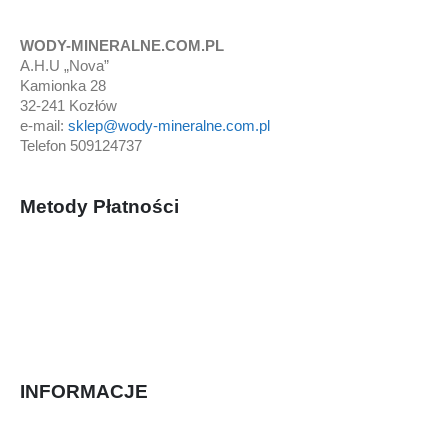
WODY-MINERALNE.COM.PL
A.H.U „Nova”
Kamionka 28
32-241 Kozłów
e-mail:
sklep@wody-mineralne.com.pl
Telefon 509124737
Metody Płatności
INFORMACJE