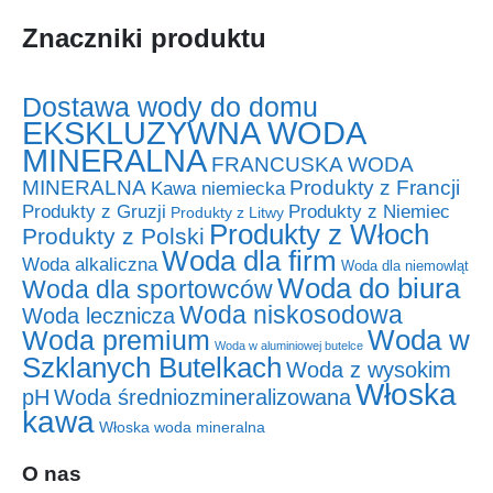
Znaczniki produktu
Dostawa wody do domu
EKSKLUZYWNA WODA
MINERALNA
FRANCUSKA WODA
MINERALNA
Produkty z Francji
Kawa niemiecka
Produkty z Niemiec
Produkty z Gruzji
Produkty z Litwy
Produkty z Włoch
Produkty z Polski
Woda dla firm
Woda alkaliczna
Woda dla niemowląt
Woda do biura
Woda dla sportowców
Woda niskosodowa
Woda lecznicza
Woda w
Woda premium
Woda w aluminiowej butelce
Szklanych Butelkach
Woda z wysokim
Włoska
pH
Woda średniozmineralizowana
kawa
Włoska woda mineralna
O nas