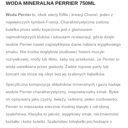
WODA MINERALNA PERRIER 750ML
Woda Perrier
to, obok wieży Eiffla i kreacji Chanel, jeden z
największych symboli Francji. Charakterystyczna zielona
butelka przez wielu kojarzona jest z glamourem
najmodniejszych klubów i luksusem restauracji, gdzie dzięki
wodzie Perrier nawet najzwyklejsze danie nabiera wyjątkowego
smaku. Nie trzeba dogłębnie studiować historii muzyki
rozrywkowej, mody lub filmu, żeby się przekonać, że Perrier to
woda uwielbiana przez gwiazdy. Żadne topowe party lub
koncert nie może się obyć bez jej szalonych bąbelków.
Specyficzna kompozycja składników mineralnych i gazu nadaje
wodzie Perrier charakterystyczny, niepowtarzalny smak. Bywa
on opisywany jako czysty, świeży, radosny, pełen osobowości.
Perrier to mieszanka wiecznie modnej klasyki z odrobiną
szaleństwa. Klasyka to jakość, wyjątkowy smak, niezmienność
kształtu i kolor butelki. Szaleństwo tobąbelki pochodzące z