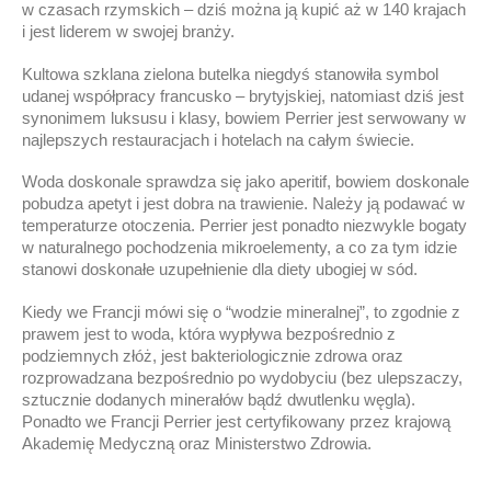
w czasach rzymskich – dziś można ją kupić aż w 140 krajach
i jest liderem w swojej branży.
Kultowa szklana zielona butelka niegdyś stanowiła symbol
udanej współpracy francusko – brytyjskiej, natomiast dziś jest
synonimem luksusu i klasy, bowiem Perrier jest serwowany w
najlepszych restauracjach i hotelach na całym świecie.
Woda doskonale sprawdza się jako aperitif, bowiem doskonale
pobudza apetyt i jest dobra na trawienie. Należy ją podawać w
temperaturze otoczenia. Perrier jest ponadto niezwykle bogaty
w naturalnego pochodzenia mikroelementy, a co za tym idzie
stanowi doskonałe uzupełnienie dla diety ubogiej w sód.
Kiedy we Francji mówi się o “wodzie mineralnej”, to zgodnie z
prawem jest to woda, która wypływa bezpośrednio z
podziemnych złóż, jest bakteriologicznie zdrowa oraz
rozprowadzana bezpośrednio po wydobyciu (bez ulepszaczy,
sztucznie dodanych minerałów bądź dwutlenku węgla).
Ponadto we Francji Perrier jest certyfikowany przez krajową
Akademię Medyczną oraz Ministerstwo Zdrowia.