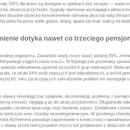
raty ORS dla dzieci są dostępne w aptekach bez recepty — warto m
iny otwarcia przychodni. Sygnały alarmowe wymagające pilnej konsu
ynów doustnie (dziecko konsekwentnie odmawia picia lub natychmias
 pielucha przez wiele godzin, letarg, apatia lub brak reakcji na bod
.
dnienie dotyka nawet co trzeciego pensjo
e wodnej organizmu. Zawartość wody może spaść poniżej 55%, zmnie
efektywnego zagęszczania moczu. Te fizjologiczne przemiany sprawi
i z powodu odwodnienia spośród wszystkich grup wiekowych. Meta-an
kazała, że około 24% osób starszych jest odwodnionych, a wśród pen
wyżej 65. roku życia żyjących samodzielnie problem ten występuje 
objawy neurologiczne: splątanie, dezorientację, problemy z pamięcią
ierną senność sięgającą aż do utraty przytomności. Długotrwałe od
adku ciśnienia tętniczego oraz nasilenia zaparć. Dodatkowe czynni
u tętniczym oraz choroby neurodegeneracyjne. W przebiegu chorob
horoba Alzheimera powoduje zapominanie o konieczności nawadniania
 z obawy przed nietrzymaniem moczu lub problemami z dotarciem do