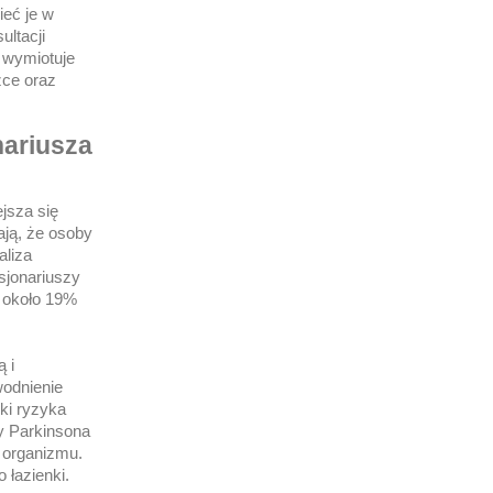
ieć je w
ltacji
t wymiotuje
źce oraz
nariusza
jsza się
ają, że osoby
aliza
sjonariuszy
u około 19%
 i
wodnienie
ki ryzyka
y Parkinsona
 organizmu.
 łazienki.