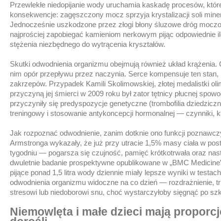
Przewlekłe niedopijanie wody uruchamia kaskadę procesów, które
konsekwencje: zagęszczony mocz sprzyja krystalizacji soli min
Jednocześnie uszkodzone przez złogi błony śluzowe dróg moczowyc
najprościej zapobiegać kamieniom nerkowym pijąc odpowiednie
stężenia niezbędnego do wytrącenia kryształów.
Skutki odwodnienia organizmu obejmują również układ krążenia. 
nim opór przepływu przez naczynia. Serce kompensuje ten stan, 
zakrzepów. Przypadek Kamili Skolimowskiej, złotej medalistki olim
przyczyną jej śmierci w 2009 roku był zator tętnicy płucnej sp
przyczyniły się predyspozycje genetyczne (trombofilia dziedzicz
treningowy i stosowanie antykoncepcji hormonalnej — czynniki, kt
Jak rozpoznać odwodnienie, zanim dotknie ono funkcji poznawczyc
Armstronga wykazały, że już przy utracie 1,5% masy ciała w pos
tygodniu — pogarsza się czujność, pamięć krótkotrwała oraz nastró
dwuletnie badanie prospektywne opublikowane w „BMC Medicine” 
pijące ponad 1,5 litra wody dziennie miały lepsze wyniki w testach
odwodnienia organizmu widoczne na co dzień — rozdrażnienie, t
stresowi lub niedoborowi snu, choć wystarczyłoby sięgnąć po sz
Niemowlęta i małe dzieci mają proporc