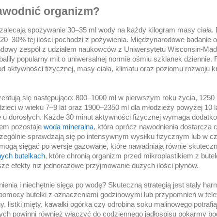
 nawodnić organizm?
a zalecają spożywanie 30–35 ml wody na każdy kilogram masy ciała.
ło 20–30% tej ilości pochodzi z pożywienia. Międzynarodowe badanie
rodowy zespół z udziałem naukowców z Uniwersytetu Wisconsin-Madi
baliły popularny mit o uniwersalnej normie ośmiu szklanek dziennie.
od aktywności fizycznej, masy ciała, klimatu oraz poziomu rozwoju k
ezentują się następująco: 800–1000 ml w pierwszym roku życia, 1250 
 dzieci w wieku 7–9 lat oraz 1900–2350 ml dla młodzieży powyżej 10 
bę u dorosłych. Każde 30 minut aktywności fizycznej wymaga dodat
rem pozostaje
woda mineralna
, która oprócz nawodnienia dostarcza
zczególnie sprawdzają się po intensywnym wysiłku fizycznym lub w c
mogą sięgać po wersje gazowane, które nawadniają równie skuteczn
ych butelkach
, które chronią organizm przed mikroplastikiem z bute
sze efekty niż jednorazowe przyjmowanie dużych ilości płynów.
ienia i niechętnie sięga po wodę? Skuteczną strategią jest stały ha
 pomocy butelki z oznaczeniami godzinowymi lub przypomnień w tele
, listki mięty, kawałki ogórka czy odrobina soku malinowego potrafi
zych powinni również włączyć do codziennego jadłospisu pokarmy b