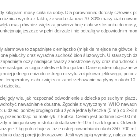
y kilogram masy ciała na dobę. Dla porównania: dorosły człowiek p
 Ta różnica wynika z faktu, że woda stanowi 70–80% masy ciała nowo
wlęta mają również większą powierzchnię ciała w stosunku do masy,
funkcjonują jeszcze w pełni dojrzale i nie potrafią w odpowiednim m
 alarmowe to zapadnięte ciemiączko (miękkie miejsce na główce, k
czone pieluchy oraz wyraźna suchość błon śluzowych. U starszych dz
zapadnięte oczy nadające twarzy zaostrzone rysy oraz marudność i 
że nastąpić w ciągu zaledwie kilku godzin. Dane epidemiologiczne w
jmniej jednego epizodu ostrego nieżytu żołądkowo-jelitowego, potocz
ej temperatury ciała zwiększa zapotrzebowanie na płyny o około 10
i dziecka.
iej gdy wie, jak rozpoznać odwodnienie u dziecka po suchym płacz
 wdrożyć nawadnianie doustne. Zgodnie z wytycznymi WHO nawadni
 u dzieci poniżej drugiego roku życia jedna łyżeczka (5 ml) co 2–3 
ępy, przechodząc na małe łyki z kubka. Celem jest podanie 50–100 ml
każdym biegunkowym stolcu dodatkowe 5–10 ml na kilogram. Odwodn
ażące 7 kg potrzebuje w fazie ostrej nawadniania około 350–700 ml 
odania dużej porcji jednorazowo. Jeśli wystąpią wymioty, należy prz