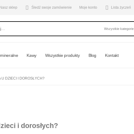
Nasz sklep
Śledź swoje zamówienie
Moje konto
Lista życzeń
mineralne
Kawy
Wszystkie produkty
Blog
Kontakt
U DZIECI I DOROSŁYCH?
ieci i dorosłych?