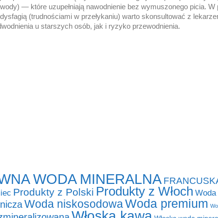
 wody) — które uzupełniają nawodnienie bez wymuszonego picia. W
dysfagią (trudnościami w przełykaniu) warto skonsultować z lekarz
wodnienia u starszych osób, jak i ryzyko przewodnienia.
WNA WODA MINERALNA
FRANCUSK
Produkty z Włoch
Produkty z Polski
iec
Woda 
Woda premium
Woda niskosodowa
nicza
Wod
Włoska kawa
zmineralizowana
Włoska woda minera