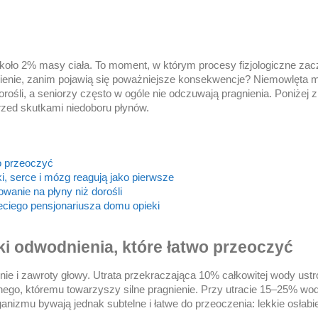
około 2% masy ciała. To moment, w którym procesy fizjologiczne zac
ienie, zanim pojawią się poważniejsze konsekwencje? Niemowlęta 
rośli, a seniorzy często w ogóle nie odczuwają pragnienia. Poniżej 
przed skutkami niedoboru płynów.
o przeoczyć
, serce i mózg reagują jako pierwsze
wanie na płyny niż dorośli
zeciego pensjonariusza domu opieki
i odwodnienia, które łatwo przeoczyć
e i zawroty głowy. Utrata przekraczająca 10% całkowitej wody ustr
ego, któremu towarzyszy silne pragnienie. Przy utracie 15–25% wod
izmu bywają jednak subtelne i łatwe do przeoczenia: lekkie osłabie