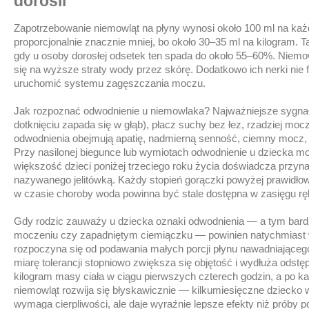
dorośli
Zapotrzebowanie niemowląt na płyny wynosi około 100 ml na każd
proporcjonalnie znacznie mniej, bo około 30–35 ml na kilogram.
gdy u osoby dorosłej odsetek ten spada do około 55–60%. Niemo
się na wyższe straty wody przez skórę. Dodatkowo ich nerki nie 
uruchomić systemu zagęszczania moczu.
Jak rozpoznać odwodnienie u niemowlaka? Najważniejsze sygnały
dotknięciu zapada się w głąb), płacz suchy bez łez, rzadziej mo
odwodnienia obejmują apatię, nadmierną senność, ciemny mocz, 
Przy nasilonej biegunce lub wymiotach odwodnienie u dziecka mo
większość dzieci poniżej trzeciego roku życia doświadcza przyna
nazywanego jelitówką. Każdy stopień gorączki powyżej prawidłow
w czasie choroby woda powinna być stale dostępna w zasięgu ręk
Gdy rodzic zauważy u dziecka oznaki odwodnienia — a tym bardz
moczeniu czy zapadniętym ciemiączku — powinien natychmiast
rozpoczyna się od podawania małych porcji płynu nawadniającego:
miarę tolerancji stopniowo zwiększa się objętość i wydłuża odst
kilogram masy ciała w ciągu pierwszych czterech godzin, a po 
niemowląt rozwija się błyskawicznie — kilkumiesięczne dziecko w
wymaga cierpliwości, ale daje wyraźnie lepsze efekty niż próby p