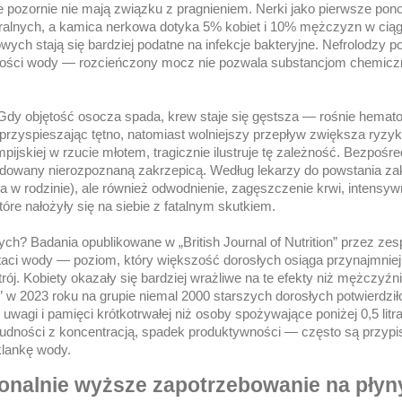
 pozornie nie mają związku z pragnieniem. Nerki jako pierwsze pon
eralnych, a kamica nerkowa dotyka 5% kobiet i 10% mężczyzn w ciąg
h stają się bardziej podatne na infekcje bakteryjne. Nefrolodzy po
 ilości wody — rozcieńczony mocz nie pozwala substancjom chemic
Gdy objętość osocza spada, krew staje się gęstsza — rośnie hemato
przyspieszając tętno, natomiast wolniejszy przepływ zwiększa ryz
pijskiej w rzucie młotem, tragicznie ilustruje tę zależność. Bezpośre
owodowany nierozpoznaną zakrzepicą. Według lekarzy do powstania z
na w rodzinie), ale również odwodnienie, zagęszczenie krwi, intensy
óre nałożyły się na siebie z fatalnym skutkiem.
h? Badania opublikowane w „British Journal of Nutrition” przez zesp
taci wody — poziom, który większość dorosłych osiąga przynajmniej
j. Kobiety okazały się bardziej wrażliwe na te efekty niż mężczyźni.
w 2023 roku na grupie niemal 2000 starszych dorosłych potwierdził
 uwagi i pamięci krótkotrwałej niż osoby spożywające poniżej 0,5 litr
rudności z koncentracją, spadek produktywności — często są przyp
klankę wody.
jonalnie wyższe zapotrzebowanie na płyn