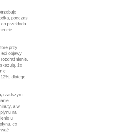
otrzebuje
rodka, podczas
 co przekłada
omencie
tóre przy
ieci objawy
rozdrażnienie.
skazują, że
nie
–12%, dlatego
u, rzadszym
anie
minuty, a w
 płynu na
ienie u
płynu, co
erwać