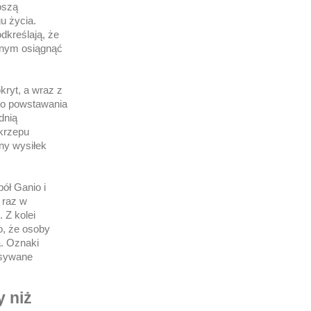
oszą
u życia.
dkreślają, że
znym osiągnąć
kryt, a wraz z
yko powstawania
dnią
akrzepu
wny wysiłek
ół Ganio i
 raz w
 Z kolei
o, że osoby
a. Oznaki
isywane
y niż