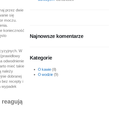
maj przez dwie
anie się
lor moczu.
enia.
je konieczność
ęsto
Najnowsze komentarze
ecyzyjnych. W
 (prawidłowy
Kategorie
na odwodnienie
rto mieć takie
O kawie
(8)
ą należy
O wodzie
(9)
jnie dobranej
 bez recepty i
na wypadek
 reagują