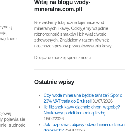
Witaj na blogu wody-
mineralne.com.pl!
Rozwikłamy tutaj liczne tajemnice wód
zynają
mineralnych i kawy. Odkryjemy wspólnie
mają
różnorodność smaków i ich właściwości
znajdziesz
zdrowotnych. Znajdziemy razem również
najlepsze sposoby przygotowywania kawy.
Dołącz do naszej społeczności!
Ostatnie wpisy
Czy woda mineralna będzie tańsza? Spór o
23% VAT trafia do Brukseli
31/07/2026
Ile filiżanek kawy dziennie chroni wątrobę?
Naukowcy podali konkretną liczbę
ojowej
16/02/2026
y pojawia się
Jak rozpoznać objawy odwodnienia u dzieci i
nie, trudności
dorosłych?
22/01/2026