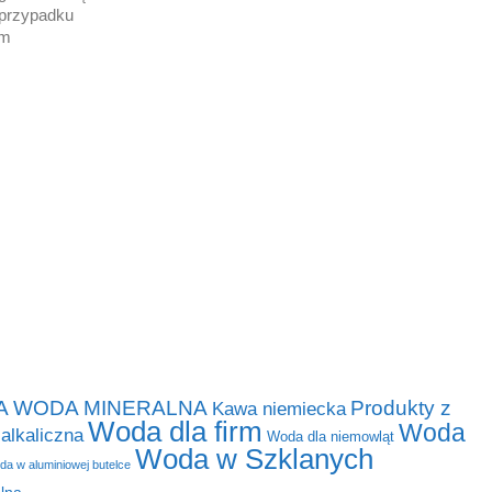
 przypadku
em
A WODA MINERALNA
Produkty z
Kawa niemiecka
Woda dla firm
Woda
alkaliczna
Woda dla niemowląt
Woda w Szklanych
a w aluminiowej butelce
lna