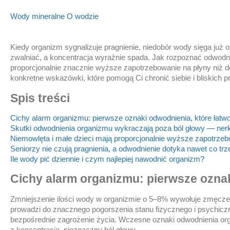
Wody mineralne
O wodzie
Kiedy organizm sygnalizuje pragnienie, niedobór wody sięga już 
zwalniać, a koncentracja wyraźnie spada. Jak rozpoznać odwodn
proporcjonalnie znacznie wyższe zapotrzebowanie na płyny niż do
konkretne wskazówki, które pomogą Ci chronić siebie i bliskich 
Spis treści
Cichy alarm organizmu: pierwsze oznaki odwodnienia, które łatw
Skutki odwodnienia organizmu wykraczają poza ból głowy — nerki
Niemowlęta i małe dzieci mają proporcjonalnie wyższe zapotrzebo
Seniorzy nie czują pragnienia, a odwodnienie dotyka nawet co tr
Ile wody pić dziennie i czym najlepiej nawodnić organizm?
Cichy alarm organizmu: pierwsze oznak
Zmniejszenie ilości wody w organizmie o 5–8% wywołuje zmęczeni
prowadzi do znacznego pogorszenia stanu fizycznego i psychiczn
bezpośrednie zagrożenie życia. Wczesne oznaki odwodnienia organ
z koncentracją, nieznaczny ból głowy.