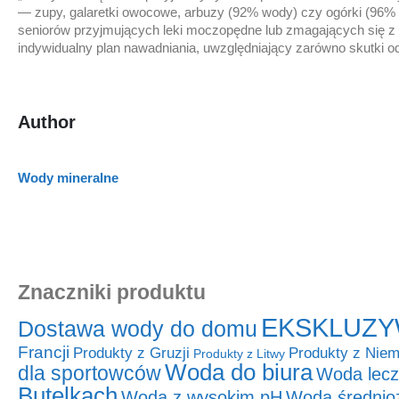
— zupy, galaretki owocowe, arbuzy (92% wody) czy ogórki (96%
seniorów przyjmujących leki moczopędne lub zmagających się z 
indywidualny plan nawadniania, uwzględniający zarówno skutki od
Author
Wody mineralne
Znaczniki produktu
EKSKLUZY
Dostawa wody do domu
Francji
Produkty z Niem
Produkty z Gruzji
Produkty z Litwy
Woda do biura
dla sportowców
Woda lecz
Butelkach
Woda z wysokim pH
Woda średnio