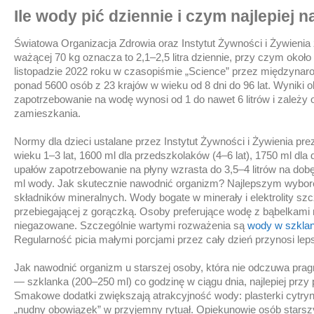
Ile wody pić dziennie i czym najlepiej
Światowa Organizacja Zdrowia oraz Instytut Żywności i Żywieni
ważącej 70 kg oznacza to 2,1–2,5 litra dziennie, przy czym oko
listopadzie 2022 roku w czasopiśmie „Science” przez międzyna
ponad 5600 osób z 23 krajów w wieku od 8 dni do 96 lat. Wyniki o
zapotrzebowanie na wodę wynosi od 1 do nawet 6 litrów i zależy 
zamieszkania.
Normy dla dzieci ustalane przez Instytut Żywności i Żywienia pr
wieku 1–3 lat, 1600 ml dla przedszkolaków (4–6 lat), 1750 ml dla
upałów zapotrzebowanie na płyny wzrasta do 3,5–4 litrów na do
ml wody. Jak skutecznie nawodnić organizm? Najlepszym wybo
składników mineralnych. Wody bogate w minerały i elektrolity s
przebiegającej z gorączką. Osoby preferujące wodę z bąbelkami 
niegazowane. Szczególnie wartymi rozważenia są
wody w szklan
Regularność picia małymi porcjami przez cały dzień przynosi lep
Jak nawodnić organizm u starszej osoby, która nie odczuwa pragn
— szklanka (200–250 ml) co godzinę w ciągu dnia, najlepiej przy
Smakowe dodatki zwiększają atrakcyjność wody: plasterki cytryny
„nudny obowiązek” w przyjemny rytuał. Opiekunowie osób stars