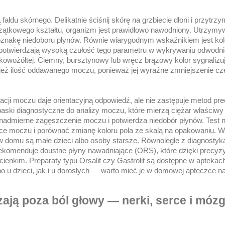
u skórnego. Delikatnie ściśnij skórę na grzbiecie dłoni i przytrzy
zątkowego kształtu, organizm jest prawidłowo nawodniony. Utrzymyw
 oznakę niedoboru płynów. Równie wiarygodnym wskaźnikiem jest ko
 potwierdzają wysoką czułość tego parametru w wykrywaniu odwodni
owożółtej. Ciemny, bursztynowy lub wręcz brązowy kolor sygnalizu
eż ilość oddawanego moczu, ponieważ jej wyraźne zmniejszenie cz
cji moczu daje orientacyjną odpowiedź, ale nie zastępuje metod pr
paski diagnostyczne do analizy moczu, które mierzą ciężar właściwy
 nadmierne zagęszczenie moczu i potwierdza niedobór płynów. Test 
ce moczu i porównać zmianę koloru pola ze skalą na opakowaniu. Wa
w domu są małe dzieci albo osoby starsze. Równolegle z diagnostyk
rekomenduje doustne płyny nawadniające (ORS), które dzięki precyzy
 cienkim. Preparaty typu Orsalit czy Gastrolit są dostępne w aptekach
o u dzieci, jak i u dorosłych — warto mieć je w domowej apteczce 
ją poza ból głowy — nerki, serce i mózg