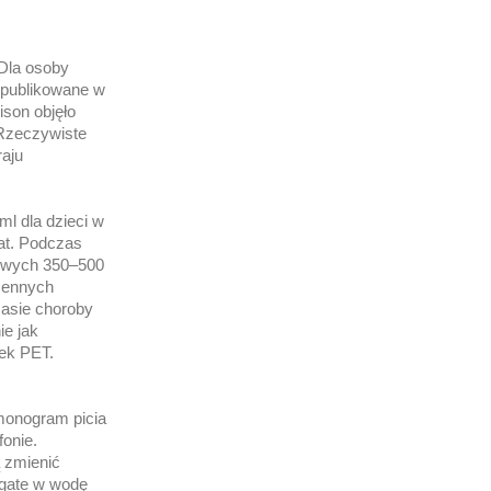
 Dla osoby
 opublikowane w
son objęło
 Rzeczywiste
raju
ml dla dzieci w
lat. Podczas
kowych 350–500
 cennych
zasie choroby
ie jak
lek PET.
rmonogram picia
fonie.
ą zmienić
ogate w wodę