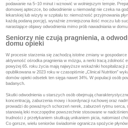
podawanie na 5–10 minut i wznowić w wolniejszym tempie. Prepa
domowej apteczce, bo odwodnienie u niemowląt nie czeka na godz
lekarskiej lub wizyty w szpitalu to: niemożność przyjmowania pł
każdą podaną porcję), wyraźnie zmniejszona ilość moczu lub sucha
narastające objawy odwodnienia mimo prób nawadniania w domu
Seniorzy nie czują pragnienia, a odwo
domu opieki
W procesie starzenia się zachodzą istotne zmiany w gospodarc
aktywność ośrodka pragnienia w mózgu, a nerki tracą zdolność 
powyżej 65. roku życia mają najwyższe wskaźniki hospitalizacj
opublikowana w 2023 roku w czasopiśmie „Clinical Nutrition” wy
domów opieki odsetek ten sięga nawet 34%. W populacji osób po
badanych.
Skutki odwodnienia u starszych osób obejmują charakterystyczne 
koncentracją, zaburzenia mowy i koordynacji ruchowej oraz nadm
prowadzi do poważnych schorzeń nerek, zaburzeń rytmu serca, sp
stanowią leki moczopędne powszechnie stosowane w nadciśnieni
trudności z przełykaniem skutkują unikaniem picia, natomiast c
Co gorsze, wielu seniorów świadomie ogranicza spożycie płynów