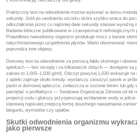
Praktyczny test na odwodnienie można wykonać w domu metodą fałd
sekundy. Jeśli po uwolnieniu uścisku skóra szybko wraca do poc
odkształcenia przez co najmniej dwie sekundy stanowi wyraźną
Badania kliniczne publikowane w czasopismach nefrologicznych
Prawidłowo nawodniony organizm produkuje mocz o barwie słomk
natychmiastowego uzupełnienia płynów. Warto obserwować równi
poprzedza inne objawy.
Domowy test na odwodnienie za pomocą fałdu skórnego i obserwa
aptekach — bez recepty i za kilkanaście złotych — dostępne są 
zakres to 1,005–1,030 g/ml). Odczyt powyżej 1,030 wskazuje na
z apteki zajmuje około minuty: wystarczy zanurzyć pasek w prób
paski w domowej apteczce, zwłaszcza w sezonie letnim lub gdy 
pamiętać o profilaktyce — Światowa Organizacja Zdrowia od lat 
proporcji sodu i glukozy przyspieszają wchłanianie wody w jelicie
stanowią najskuteczniejszą formę doustnego nawadniania zarówn
biegunki, wymiotów czy upałów.
Skutki odwodnienia organizmu wykracza
jako pierwsze