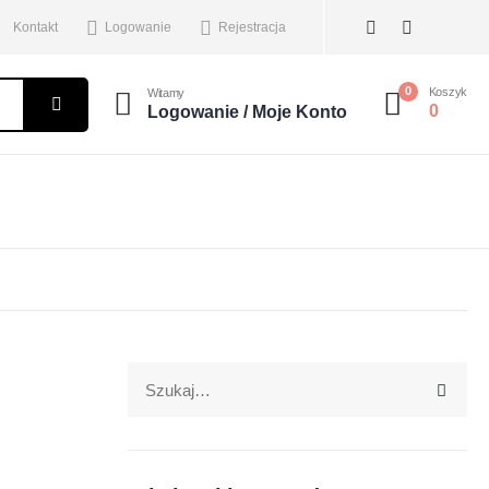
Kontakt
Logowanie
Rejestracja
0
Koszyk
Witamy
0
Logowanie / Moje Konto