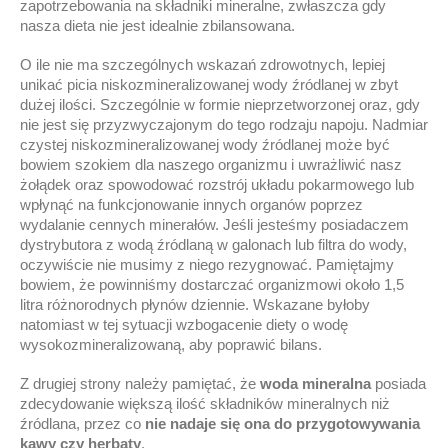
zapotrzebowania na składniki mineralne, zwłaszcza gdy
nasza dieta nie jest idealnie zbilansowana.
O ile nie ma szczególnych wskazań zdrowotnych, lepiej
unikać picia niskozmineralizowanej wody źródlanej w zbyt
dużej ilości. Szczególnie w formie nieprzetworzonej oraz, gdy
nie jest się przyzwyczajonym do tego rodzaju napoju. Nadmiar
czystej niskozmineralizowanej wody źródlanej może być
bowiem szokiem dla naszego organizmu i uwrażliwić nasz
żołądek oraz spowodować rozstrój układu pokarmowego lub
wpłynąć na funkcjonowanie innych organów poprzez
wydalanie cennych minerałów. Jeśli jesteśmy posiadaczem
dystrybutora z wodą źródlaną w galonach lub filtra do wody,
oczywiście nie musimy z niego rezygnować. Pamiętajmy
bowiem, że powinniśmy dostarczać organizmowi około 1,5
litra różnorodnych płynów dziennie. Wskazane byłoby
natomiast w tej sytuacji wzbogacenie diety o wodę
wysokozmineralizowaną, aby poprawić bilans.
Z drugiej strony należy pamiętać, że
w
oda mineralna
posiada
zdecydowanie większą ilość składników mineralnych niż
źródlana, przez co
nie nadaje się
ona
do przygotowywania
kawy czy herbaty
.