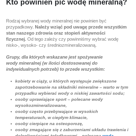
Kto powinien pić wodę mineralną?
Rodzaj wybranej wody mineralnej nie powinien być
przypadkowy.
Należy wziąć pod uwagę przede wszystkim
stan
naszego
zdrowia oraz stopień aktywności
fizycznej.
Od tego zależy czy powinniśmy wybrać wodę
nisko-, wysoko- czy średniozmineralizowaną.
Grupy, dla których wskazane jest spożywanie
wody
mineralnej
(w ilości dostosowanej do
indywidualnych potrzeb) to przede wszystkim:
kobiety w ciąży, u których występuje zwiększone
zapotrzebowanie na składniki mineralne – warto w tym
przypadku wybierać wody o niskiej zawartości sodu;
osoby uprawiające sport – polecane wody
wysokozmineralizowane,
osoby często przebywające w wysokich
temperaturach, w ciepłym klimacie,
osoby cierpiące na osteoporozę,
osoby zmagające się z zaburzeniami układu trawienia i
dolegliwościami żołądkowymi – polecana
woda