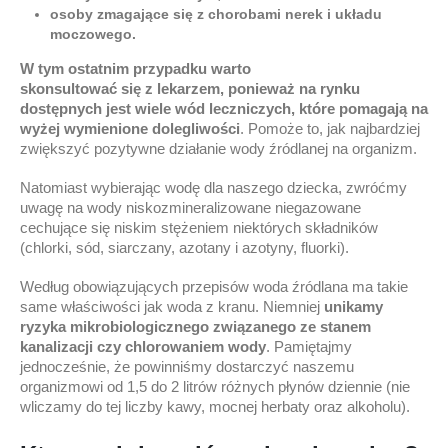
osoby zmagające się z chorobami nerek i układu
moczowego.
W tym
ostatnim przy
padku w
arto
skonsultować
się
z
lekarzem,
ponieważ na rynku
dostępnych jest wiele wód leczniczych, które pomagają na
wyżej wymienione
dolegliwości
. Pomoże to, jak najbardziej
zwiększyć pozytywne działanie wody źródlanej na organizm.
Natomiast wybierając wodę dla naszego dziecka, zwróćmy
uwagę na wody niskozmineralizowane niegazowane
cechujące się niskim stężeniem niektórych składników
(chlorki, sód, siarczany, azotany i azotyny, fluorki).
Według obowiązujących przepisów woda źródlana ma takie
same właściwości jak woda z kranu. Niemniej
unikamy
ryzyka mikrobiologicznego związanego ze stanem
kanalizacji czy chlorowaniem wody
. Pamiętajmy
jednocześnie, że powinniśmy dostarczyć naszemu
organizmowi od 1,5 do 2 litrów różnych płynów dziennie (nie
wliczamy do tej liczby kawy, mocnej herbaty oraz alkoholu).