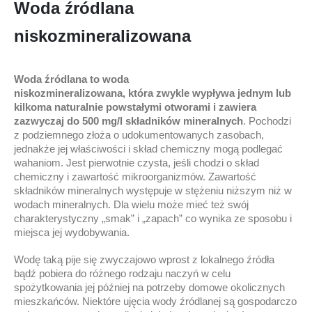
Woda źródlana
niskozmineralizowana
Woda źródlana
to
woda
niskozmineralizowana,
która
zwykle wypływa jednym lub
kilkoma naturalnie powstałymi otworami
i z
awiera
zazwyczaj do 500 mg/l składników mineralnych
. Pochodzi
z podziemnego złoża o udokumentowanych zasobach,
jednakże jej właściwości i skład chemiczny mogą podlegać
wahaniom. Jest pierwotnie czysta, jeśli chodzi o skład
chemiczny i zawartość mikroorganizmów. Zawartość
składników mineralnych występuje w stężeniu niższym niż w
wodach mineralnych. Dla wielu może mieć też swój
charakterystyczny „smak” i „zapach” co wynika ze sposobu i
miejsca jej wydobywania.
Wodę taką pije się zwyczajowo wprost z lokalnego źródła
bądź pobiera do różnego rodzaju naczyń w celu
spożytkowania jej później na potrzeby domowe okolicznych
mieszkańców. Niektóre ujęcia wody źródlanej są gospodarczo