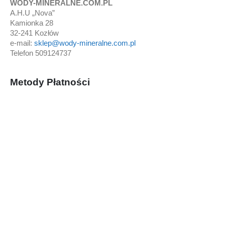
WODY-MINERALNE.COM.PL
A.H.U „Nova”
Kamionka 28
32-241 Kozłów
e-mail:
sklep@wody-mineralne.com.pl
Telefon 509124737
Metody Płatności