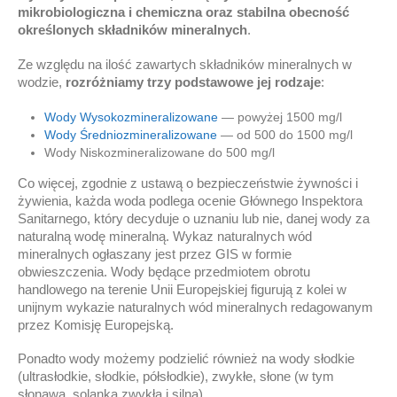
mikrobiologiczna i chemiczna oraz stabilna obecność
określonych składników mineralnych
.
Ze względu na ilość zawartych składników mineralnych w
wodzie,
rozróżniamy trzy podstawowe jej rodzaje
:
Wody Wysokozmineralizowane
— powyżej 1500 mg/l
Wody Średniozmineralizowane
— od 500 do 1500 mg/l
Wody Niskozmineralizowane do 500 mg/l
Co więcej, zgodnie z ustawą o bezpieczeństwie żywności i
żywienia, każda woda podlega ocenie Głównego Inspektora
Sanitarnego, który decyduje o uznaniu lub nie, danej wody za
naturalną wodę mineralną. Wykaz naturalnych wód
mineralnych ogłaszany jest przez GIS w formie
obwieszczenia. Wody będące przedmiotem obrotu
handlowego na terenie Unii Europejskiej figurują z kolei w
unijnym wykazie naturalnych wód mineralnych redagowanym
przez Komisję Europejską.
Ponadto wody możemy podzielić również na wody słodkie
(ultrasłodkie, słodkie, półsłodkie), zwykłe, słone (w tym
słonawa, solanka zwykła i silna).