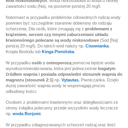
wód niskosodowych
. Woda niskosodowa to woda o niskiej
zawartości sodu (Na), na poziomie poniżej 20 mg/l.
Natomiast w przypadku problemów zdrowotnych rodzaj wody
powinien być szczególnie starannie dobierany do rodzaju
schorzenia. Dla osób, które zmagają się z
problemami z
krążeniem, sercem czy innymi zaburzeniami układu
krwionośnego polecane są wody niskosodowe
(Sód [Na]
poniżej 20 mg/l). Do takich wód należy np.
Cisowianka
,
Kropla Beskidu lub
Kinga Pienińska
.
W przypadku
osób z osteoporozą
pomocna będzie woda
wysokozmineralizowana, która jest jednocześnie
bogatym
źródłem wapnia i
posiada
odpowiedni stosunek wapnia do
magnezu (
stosunek
2:1)
np.
Vytautas
, Piwniczanka. Dzięki
dużej zawartość wapnia wody te wspomagają proces
odbudowy kości.
Osobom z problemami trawiennymi oraz dolegliwościami ze
strony żołądka polecamy przede wszystkim wody lecznicze
np.
woda Borjomi
.
W przypadku zdiagnozowanych schorzeń rodzaj oraz ilość