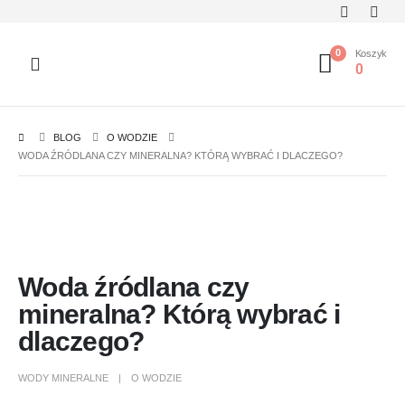
0
Koszyk
0
BLOG
O WODZIE
WODA ŹRÓDLANA CZY MINERALNA? KTÓRĄ WYBRAĆ I DLACZEGO?
Woda źródlana czy
mineralna? Którą wybrać i
dlaczego?
WODY MINERALNE
O WODZIE