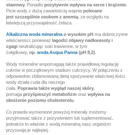
stawowy.
Ponadto
pozytywnie wpływa na serce i krążenie
.
Picie wody z dużą zawartością wapnia
polecane
jest szczególnie osobom z anemią
, ze względu na
łatwiejszą przyswajalność żelaza.
Alkaliczna woda mineralna
o wysokim pH
ma dobroczynne
właściwości, ponieważ
łagodzi objawy nadkwasoty i
zgagi
neutralizując soki trawienne, w tym
żołądkowy,
np.
woda Acqua Panna
(pH 8,2).
Wody mineralne wspomagają także prawidłową regulację
cukrów w początkowym stadium cukrzycy. W połączeniu z
odpowiednio zbilansowaną dietą spożywanie właściwej ilości
wody działa cuda dla naszego
ciała.
P
oprawia
także
wygląd
naszej
skóry
,
pomaga
przyśpiesz
yć
metabolizm
oraz
wpływa na
obniżenie
poziom
u
cholesterolu
.
Co prawda wymienione powyżej minerały możemy
przyjmować także z pożywieniem lub suplementować,
jednakże to właśnie z wodą mineralną nasz organizm
przyswaja je najlepiej.