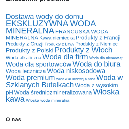
Dostawa wody do domu
EKSKLUZYWNA WODA
MINERALNA
FRANCUSKA WODA
MINERALNA
Produkty z Francji
Kawa niemiecka
Produkty z Niemiec
Produkty z Gruzji
Produkty z Litwy
Produkty z Włoch
Produkty z Polski
Woda dla firm
Woda alkaliczna
Woda dla niemowląt
Woda do biura
Woda dla sportowców
Woda niskosodowa
Woda lecznicza
Woda w
Woda premium
Woda w aluminiowej butelce
Szklanych Butelkach
Woda z wysokim
Włoska
pH
Woda średniozmineralizowana
kawa
Włoska woda mineralna
O nas