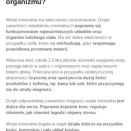
organizmu?
Woda mineralna ma właściwości prozdrowotne. Dzięki
zawartości składników mineralnych
poprawia się
funkc
jonowanie najważniejszych
układów oraz
organów
ludzkiego
ciała
. Ma też dobre właściwości w
przypadku osób, które się
odchudzają
, gdyż
wspomaga
prawidłową przemianę materii
.
Właściwa ilość (około 1,5 litra płynów dziennie) wypijanej wody
pomaga także w walce z migrenowymi oraz napięciowymi
bólami głowy. Polecana jest w przypadku podwyższonej
aktywności f
izycznej oraz spożyw
an
ia dużej ilości
produktów z kofeiną, np. kawy lub coli, które przyczyniają
się do utraty magnezu.
Dzięki odpowiedniej zawartości magnezu woda mineralna
jest
dobra dla serca
.
Poprawia krążenie krwi, reguluje
ciśnienie, jak również łagodzi objawy stresu
.
Woda mineralna bogata w wapń
działa dobrze na wszystkie
kości, kręgosłup i cały układ kostno-