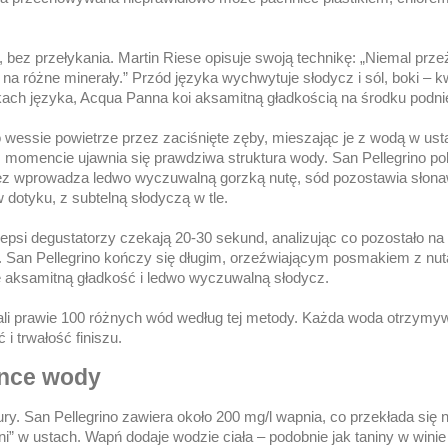
k, bez przełykania. Martin Riese opisuje swoją technikę: „Niemal p
a różne minerały.” Przód języka wychwytuje słodycz i sól, boki – k
kach języka, Acqua Panna koi aksamitną gładkością na środku podnie
ko wessie powietrze przez zaciśnięte zęby, mieszając je z wodą w ust
ym momencie ujawnia się prawdziwa struktura wody. San Pellegrino p
ez wprowadza ledwo wyczuwalną gorzką nutę, sód pozostawia słona
w dotyku, z subtelną słodyczą w tle.
jlepsi degustatorzy czekają 20-30 sekund, analizując co pozostało na
. San Pellegrino kończy się długim, orzeźwiającym posmakiem z nut
e aksamitną gładkość i ledwo wyczuwalną słodycz.
li prawie 100 różnych wód według tej metody. Każda woda otrzymy
i trwałość finiszu.
ance wody
y. San Pellegrino zawiera około 200 mg/l wapnia, co przekłada się 
” w ustach. Wapń dodaje wodzie ciała – podobnie jak taniny w winie