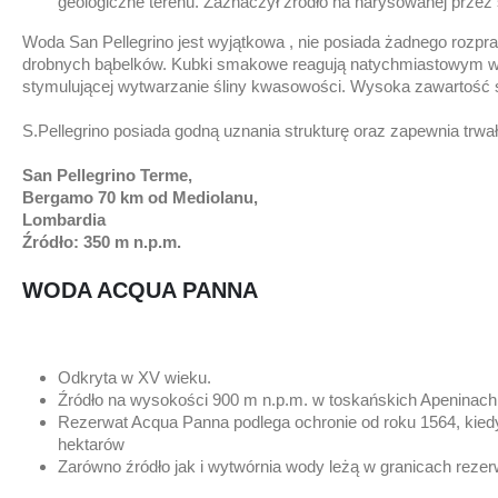
geologiczne terenu. Zaznaczył źródło na narysowanej przez 
Woda San Pellegrino jest wyjątkowa , nie posiada żadnego rozpr
drobnych bąbelków. Kubki smakowe reagują natychmiastowym wra
stymulującej wytwarzanie śliny kwasowości. Wysoka zawartość
S.Pellegrino posiada godną uznania strukturę oraz zapewnia trwa
San Pellegrino Terme,
Bergamo 70 km od Mediolanu,
Lombardia
Źródło: 350 m n.p.m.
WODA ACQUA PANNA
Odkryta w XV wieku.
Źródło na wysokości 900 m n.p.m. w toskańskich Apeninac
Rezerwat Acqua Panna podlega ochronie od roku 1564, kiedy
hektarów
Zarówno źródło jak i wytwórnia wody leżą w granicach rezer