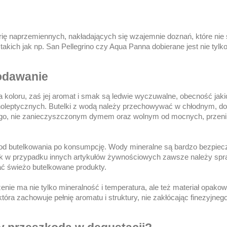
rię naprzemiennych, nakładających się wzajemnie doznań, które nie 
akich jak np. San Pellegrino czy Aqua Panna dobierane jest nie tylk
odawanie
 koloru, zaś jej aromat i smak są ledwie wyczuwalne, obecność jak
oleptycznych. Butelki z wodą należy przechowywać w chłodnym, d
ego, nie zanieczyszczonym dymem oraz wolnym od mocnych, przen
od butelkowania po konsumpcję. Wody mineralne są bardzo bezpie
jak w przypadku innych artykułów żywnościowych zawsze należy spr
ać świeżo butelkowane produkty.
enie ma nie tylko mineralność i temperatura, ale też materiał opakow
 która zachowuje pełnię aromatu i struktury, nie zakłócając finezyjneg