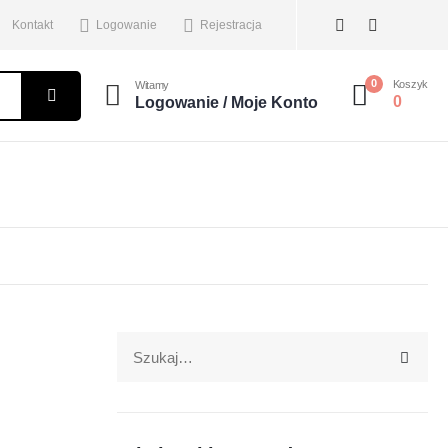
Kontakt
Logowanie
Rejestracja
0
Koszyk
Witamy
0
Logowanie / Moje Konto