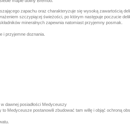
siebie mapie doliny Brembo.
aszającego zapachu oraz charakteryzuje się wysoką zawartością del
żeniem szczypiącej świeżości, po którym następuje poczucie delik
 składników mineralnych zapewnia natomiast przyjemny posmak.
łe i przyjemne doznania.
h w dawnej posiadłości Medyceuszy
 to Medyceusze postanowili zbudować tam willę i objąć ochroną ob
watu.