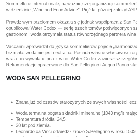
Sommellerie Internationale, najważniejszej organizacji sommelie
w dziedzinie „Wine and Food Advice”. Pięć lat później założył ASP
Prawdziwym przełomem okazała się jednak współpraca z San Pell
opublikował Water Codex — serię trzech tomów poświęconych sztu
gastronomii woda otrzymała status równorzędnego partnera wina 
Vaccarini wprowadził do języka sommelierów pojęcie „harmoniza
brzmiała: woda nie jest neutralna. Posiada własne właściwości 
wrażenia wywołane przez wino. Water Codex zawierał szczegóło
Rekomendacje opracowane dla San Pellegrino i Acqua Panna stały 
WODA SAN PELLEGRINO
Znana już od czasów starożytnych ze swych własności lecz
Woda termalna bogata składniki mineralne (1043 mg/l) maj
Temperatura źródła: 24,5.
30 lat pod ziemią.
Leonardo da Vinci odwiedził źródło S.Pellegrino w roku 150