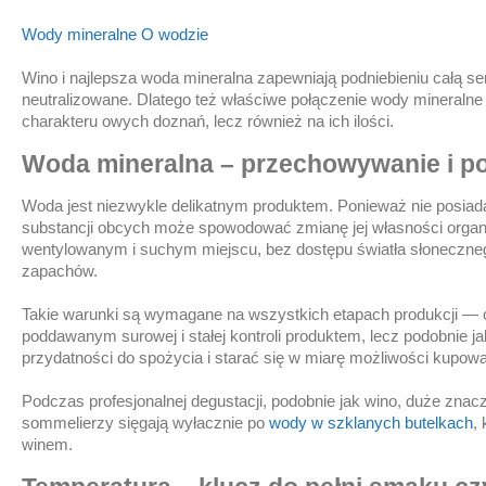
Wody mineralne
O wodzie
Wino i najlepsza woda mineralna zapewniają podniebieniu całą se
neutralizowane. Dlatego też właściwe połączenie wody mineralne t
charakteru owych doznań, lecz również na ich ilości.
Woda mineralna – przechowywanie i p
Woda jest niezwykle delikatnym produktem. Ponieważ nie posiada
substancji obcych może spowodować zmianę jej własności organ
wentylowanym i suchym miejscu, bez dostępu światła słoneczn
zapachów.
Takie warunki są wymagane na wszystkich etapach produkcji — 
poddawanym surowej i stałej kontroli produktem, lecz podobnie 
przydatności do spożycia i starać się w miarę możliwości kupow
Podczas profesjonalnej degustacji, podobnie jak wino, duże znacz
sommelierzy sięgają wyłacznie po
wody w szklanych butelkach
,
winem.