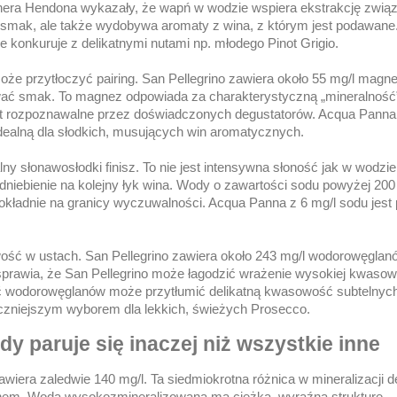
ophera Hendona wykazały, że wapń w wodzie wspiera ekstrakcję zwi
y smak, ale także wydobywa aromaty z wina, z którym jest podawan
ie konkuruje z delikatnymi nutami np. młodego Pinot Grigio.
 przytłoczyć pairing. San Pellegrino zawiera około 55 mg/l magn
nować smak. To magnez odpowiada za charakterystyczną „mineralność
iast rozpoznawalne przez doświadczonych degustatorów. Acqua Panna
idealną dla słodkich, musujących win aromatycznych.
y słonawosłodki finisz. To nie jest intensywna słoność jak w wodzie
podniebienie na kolejny łyk wina. Wody o zawartości sodu powyżej 20
okładnie na granicy wyczuwalności. Acqua Panna z 6 mg/l sodu jest 
wość w ustach. San Pellegrino zawiera około 243 mg/l wodorowęglan
 sprawia, że San Pellegrino może łagodzić wrażenie wysokiej kwaso
ość wodorowęglanów może przytłumić delikatną kwasowość subtelnych
zniejszym wyborem dla lekkich, świeżych Prosecco.
y paruje się inaczej niż wszystkie inne
wiera zaledwie 140 mg/l. Ta siedmiokrotna różnica w mineralizacji d
inem. Woda wysokozmineralizowana ma ciężką, wyraźną strukturę —