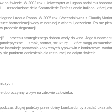
rów na świecie. W 2002 roku Uniwersytet w Lugano nadał mu honorowy
I — Associazione della Sommellerie Professionale Italiana, której je
egrino i Acqua Panna. W 2005 roku Vaccarini wraz z Claudią Morio
ce harmonizacji wody mineralnej z winem i jedzeniem. Po raz pierw
w procesie degustacji.
cji” — procesu strategicznego doboru wody do wina. Jego fundament
organoleptyczne — smak, aromat, strukturę — które mogą wzmacniać 
we instrukcje parowania konkretnych typów win z konkretnymi woda
się punktem odniesienia dla restauracji na całym świecie.
niczych.
ące dobroczynny wpływ na zdrowie człowieka.
9 podczas długiej podróży przez doliny Lombardu, by zbadać ukształt