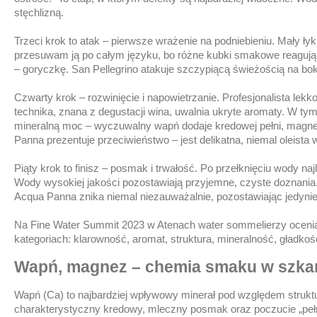
stęchlizną.
Trzeci krok to atak – pierwsze wrażenie na podniebieniu. Mały ły
przesuwam ją po całym języku, bo różne kubki smakowe reagują n
– goryczkę. San Pellegrino atakuje szczypiącą świeżością na bo
Czwarty krok – rozwinięcie i napowietrzanie. Profesjonalista lek
technika, znana z degustacji wina, uwalnia ukryte aromaty. W t
mineralną moc – wyczuwalny wapń dodaje kredowej pełni, magn
Panna prezentuje przeciwieństwo – jest delikatna, niemal oleista 
Piąty krok to finisz – posmak i trwałość. Po przełknięciu wody na
Wody wysokiej jakości pozostawiają przyjemne, czyste doznania
Acqua Panna znika niemal niezauważalnie, pozostawiając jedyni
Na Fine Water Summit 2023 w Atenach water sommelierzy ocenia
kategoriach: klarowność, aromat, struktura, mineralność, gładkość 
Wapń, magnez – chemia smaku w szk
Wapń (Ca) to najbardziej wpływowy minerał pod względem struktur
charakterystyczny kredowy, mleczny posmak oraz poczucie „pełni