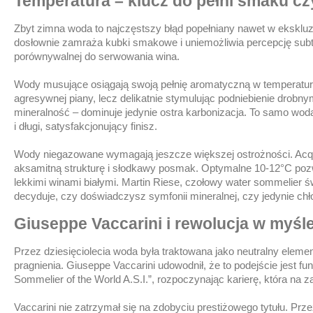
Temperatura – klucz do pełni smaku cz
Zbyt zimna woda to najczęstszy błąd popełniany nawet w eksklu
dosłownie zamraża kubki smakowe i uniemożliwia percepcję subt
porównywalnej do serwowania wina.
Wody musujące osiągają swoją pełnię aromatyczną w temperaturz
agresywnej piany, lecz delikatnie stymulując podniebienie drobn
mineralność – dominuje jedynie ostra karbonizacja. To samo wo
i długi, satysfakcjonujący finisz.
Wody niegazowane wymagają jeszcze większej ostrożności. Acqua
aksamitną strukturę i słodkawy posmak. Optymalne 10-12°C pozwal
lekkimi winami białymi. Martin Riese, czołowy water sommelier św
decyduje, czy doświadczysz symfonii mineralnej, czy jedynie chł
Giuseppe Vaccarini i rewolucja w myśl
Przez dziesięciolecia woda była traktowana jako neutralny elem
pragnienia. Giuseppe Vaccarini udowodnił, że to podejście jest fun
Sommelier of the World A.S.I.”, rozpoczynając karierę, która na
Vaccarini nie zatrzymał się na zdobyciu prestiżowego tytułu. Prze