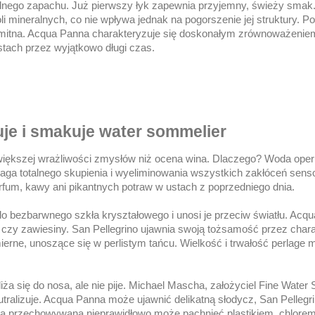
 żadnego zapachu. Już pierwszy łyk zapewnia przyjemny, świeży sma
li mineralnych, co nie wpływa jednak na pogorszenie jej struktury. 
samitna. Acqua Panna charakteryzuje się doskonałym zrównoważenie
stach przez wyjątkowo długi czas.
uje i smakuje water sommelier
 większej wrażliwości zmysłów niż ocena wina. Dlaczego? Woda oper
aga totalnego skupienia i wyeliminowania wszystkich zakłóceń sen
rfum, kawy ani pikantnych potraw w ustach z poprzedniego dnia.
o bezbarwnego szkła kryształowego i unosi je przeciw światłu. Acq
i czy zawiesiny. San Pellegrino ujawnia swoją tożsamość przez char
ierne, unoszące się w perlistym tańcu. Wielkość i trwałość perlage 
a się do nosa, ale nie pije. Michael Mascha, założyciel Fine Water S
utralizuje. Acqua Panna może ujawnić delikatną słodycz, San Pellegr
oda przechowywana nieprawidłowo może pachnieć plastikiem, chlorem