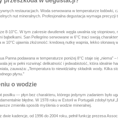
y przeszkoda w degustacji?
zywnych restauracjach. Woda serwowana w temperaturze lodówki, cz
elnych nut mineralnych. Profesjonalna degustacja wymaga precyzji 
e 8-10°C. W tym zakresie dwutlenek węgla uwalnia się stopniowo, 
ymi bąbelkami. San Pellegrino serwowane w 6°C traci swoją charakte
da w 10°C ujawnia złożoność: kredową nutkę wapnia, lekko słonawą 
 Panna podawana w temperaturze poniżej 8°C staje się „niema” – t
a jej w pełni rozwinąć delikatność i jedwabistość, która idealnie h
iata, zauważa: „Temperatura to niewidzialny składnik wody. Kilka st
odnego płynu.”
eniu o wodzie
ent posiłku — płyn bez charakteru, którego jedynym zadaniem było u
damentalnie błędne. W 1978 roku w Estoril w Portugalii zdobył tytuł „
 zawsze zmieniła sposób myślenia o wodzie mineralnej.
z dwie kadencje, od 1996 do 2004 roku, pełnił funkcję prezesa Associ