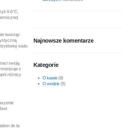
yli 4-6°C,
termicznej
nie tworząc
Najnowsze komentarze
rystyczną
wizytówkę sodu
raci swoją
Kategorie
armonizuje z
opni różnicy
O kawie
(8)
O wodzie
(9)
gaszenie
Best
ation de la