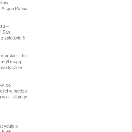
ązków
e. Acqua Panna
ezu –
” San
 z zaledwie 6
 morskiej – to
0 mg/l mogą
praktycznie
ów, co
wości w bardzo
 win – dlatego
ecyduje o
 kubki