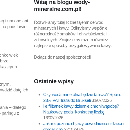
Witaj na blogu wody-
mineralne.com.pl!
są tłumione ani
Rozwikłamy tutaj liczne tajemnice wód
o na podstawie
mineralnych i kawy. Odkryjemy wspólnie
różnorodność smaków i ich właściwości
zdrowotnych. Znajdziemy razem również
najlepsze sposoby przygotowywania kawy.
ichkolwiek
Dołącz do naszej społeczności!
obrze
ikających
Ostatnie wpisy
cznym,
awdzić datę ich
Czy woda mineralna będzie tańsza? Spór o
23% VAT trafia do Brukseli
31/07/2026
Ile filiżanek kawy dziennie chroni wątrobę?
ania – dlatego
Naukowcy podali konkretną liczbę
o paringu z
16/02/2026
Jak rozpoznać objawy odwodnienia u dzieci i
dorosłych?
22/01/2026