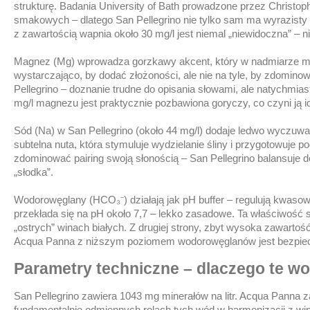
strukturę. Badania University of Bath prowadzone przez Christ
smakowych – dlatego San Pellegrino nie tylko sam ma wyrazist
z zawartością wapnia około 30 mg/l jest niemal „niewidoczna” – n
Magnez (Mg) wprowadza gorzkawy akcent, który w nadmiarze może
wystarczająco, by dodać złożoności, ale nie na tyle, by zdomi
Pellegrino – doznanie trudne do opisania słowami, ale natychm
mg/l magnezu jest praktycznie pozbawiona goryczy, co czyni ją 
Sód (Na) w San Pellegrino (około 44 mg/l) dodaje ledwo wyczuwaln
subtelna nuta, która stymuluje wydzielanie śliny i przygotowuje 
zdominować pairing swoją słonością – San Pellegrino balansuje d
„słodka”.
Wodorowęglany (HCO₃⁻) działają jak pH buffer – regulują kwaso
przekłada się na pH około 7,7 – lekko zasadowe. Ta właściwość
„ostrych” winach białych. Z drugiej strony, zbyt wysoka zawart
Acqua Panna z niższym poziomem wodorowęglanów jest bezpiec
Parametry techniczne – dlaczego te wod
San Pellegrino zawiera 1043 mg minerałów na litr. Acqua Panna za
fundamentalnie odmiennych rolach tych wód w harmonizacji z w