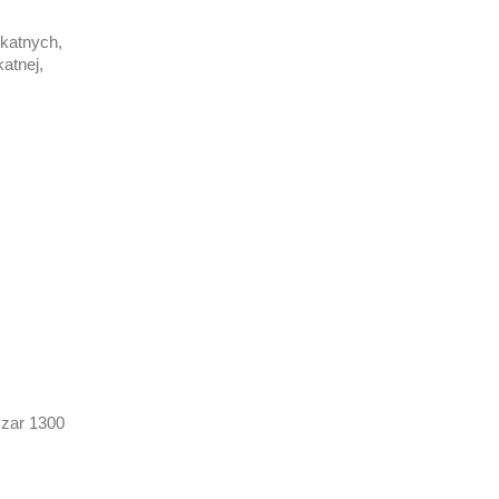
ikatnych,
atnej,
szar 1300