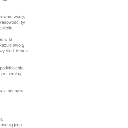
rzeżuwam wodę,
wasowość, tył
bienia.
ach. Ta
okazuje swoją
wy ślad. Acqua
 podniebieniu.
ą mineralną.
wała oceny w
na
 budują jego