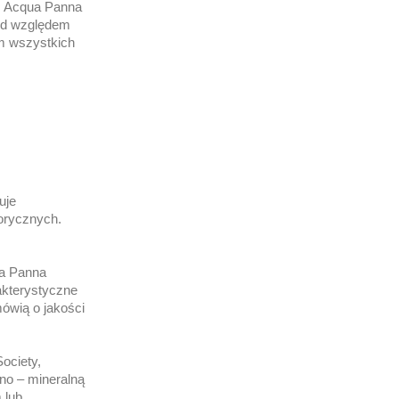
k. Acqua Panna
Pod względem
m wszystkich
uje
sorycznych.
ua Panna
akterystyczne
mówią o jakości
ociety,
ino – mineralną
 lub