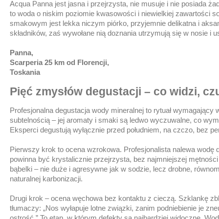
Acqua Panna jest jasna i przejrzysta, nie musuje i nie posiada
to woda o niskim poziomie kwasowości i niewielkiej zawartości so
smakowym jest lekka niczym piórko, przyjemnie delikatna i ak
składników, zaś wywołane nią doznania utrzymują się w nosie i u
Panna,
Scarperia 25 km od Florencji,
Toskania
Pięć zmysłów degustacji – co widzi, cz
Profesjonalna degustacja wody mineralnej to rytuał wymagający
subtelnością – jej aromaty i smaki są ledwo wyczuwalne, co wym
Eksperci degustują wyłącznie przed południem, na czczo, bez pe
Pierwszy krok to ocena wzrokowa. Profesjonalista nalewa wodę d
powinna być krystalicznie przejrzysta, bez najmniejszej mętnośc
bąbelki – nie duże i agresywne jak w sodzie, lecz drobne, równom
naturalnej karbonizacji.
Drugi krok – ocena węchowa bez kontaktu z cieczą. Szklankę zbliż
tłumaczy: „Nos wyłapuje lotne związki, zanim podniebienie je zne
ostrość.” To etap, w którym defekty są najbardziej widoczne. W